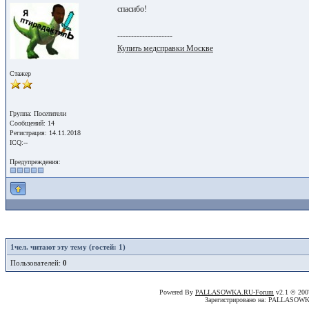
спасибо!
--------------------
Купить медсправки Москве
Стажер
Группа: Посетители
Сообщений: 14
Регистрация: 14.11.2018
ICQ:--
Предупреждения:
1
чел. читают эту тему (гостей: 1)
Пользователей:
0
Powered By
PALLASOWKA.RU-Forum
v2.1 © 20
Зарегистрировано на: PALLASOW