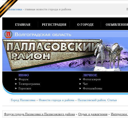
Палласовка
-
главные новости города и района
ГЛАВНАЯ
РЕГИСТРАЦИЯ
О ГОРОДЕ
ОБЪЯВЛЕНИ
ИНФО
ЛИЧНОЕ
Форум
Фотогалерея
Телепрограмма
Чат
Гороскоп
Фотоальбомы
Город Палласовка
»
Новости города и района
»
Палласовский район. Статьи
Форум города Палласовки и Палласовского района
»
Отдых и развлечения
»
Интересное 