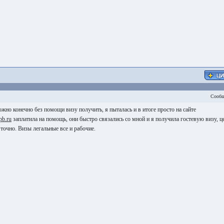
Сообщ
но конечно без помощи визу получить, я пыталась и в итоге просто на сайте
pb.ru
заплатила на помощь, они быстро связались со мной и я получила гостевую визу, ц
точно. Визы легальные все и рабочие.