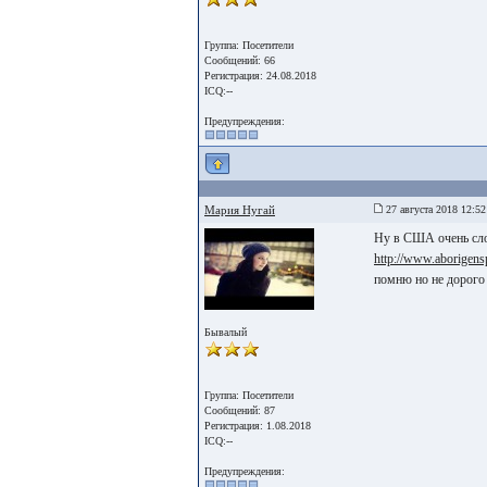
Группа: Посетители
Сообщений: 66
Регистрация: 24.08.2018
ICQ:--
Предупреждения:
Мария Нугай
27 августа 2018 12:52
Ну в США очень слож
http://www.aborigens
помню но не дорого 
Бывалый
Группа: Посетители
Сообщений: 87
Регистрация: 1.08.2018
ICQ:--
Предупреждения: