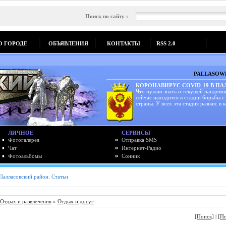
Поиск по сайту :
О ГОРОДЕ
ОБЪЯВЛЕНИЯ
КОНТАКТЫ
RSS 2.0
PALLASOWK
КОРОНАВИРУС COVID-19 В П
Что нужно знать о текущей пандеми
сейчас находится в стадии борьбы с
страны. У всех эта стадия разная: в к
ЛИЧНОЕ
СЕРВИСЫ
Фотогалерея
Отправка SMS
Чат
Интернет-Радио
Фотоальбомы
Сонник
Палласовский район. Статьи
Отдых и развлечения
»
Отдых и досуг
[Поиск]
|
[П