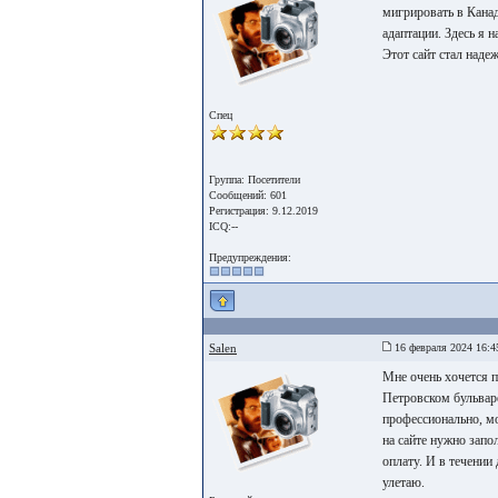
мигрировать в Канад
адаптации. Здесь я 
Этот сайт стал над
Спец
Группа: Посетители
Сообщений: 601
Регистрация: 9.12.2019
ICQ:--
Предупреждения:
Salen
16 февраля 2024 16:4
Мне очень хочется 
Петровском бульвар
профессионально, мо
на сайте нужно запо
оплату. И в течении
улетаю.