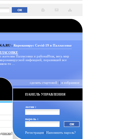
A.RU :
Коронавирус Covid-19 в Палласовке
АЛЛАСОВКЕ
и жителям Палласовки и районаИтак, весь мир
 коронавирусной инфекцией, поразившей все
аком-то ...
сделать стартовой
|
в избранное
ПАНЕЛЬ УПРАВЛЕНИЯ
логин :
пароль :
Регистрация
|
Напомнить пароль?
одписки]