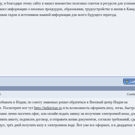
у, и благодаря этому сайту я нашел множество полезных советов и ресурсов для успеш
нашел информацию о визовых процедурах, образовании, трудоустройстве и жизни в Канад
ежным гидом и источником важной информации для моего будущего переезда.
5
Сообщ
побывать в Индии, по совету знакомых решил обратиться в Визовый центр Индии на
е. Посмотрите вот тут
https://indiavisas.ru
есть возможность оформить визу, легко, быстро
жно лично посетить офис, или онлайн подать заявку на получение электронной визы, дл
лнить анкету, подписать договор, и отправить копии документов, согласно требований, сд
 дух, трёх дней получить визу в электронном виде. Вот уже все оформил, и в двадцатых 