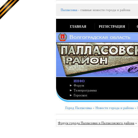
Палласовка
-
главные новости города и района
ГЛАВНАЯ
РЕГИСТРАЦИЯ
ИНФО
Форум
Телепрограмма
Гороскоп
Город Палласовка
»
Новости города и района
»
Форум города Палласовки и Палласовского района
»