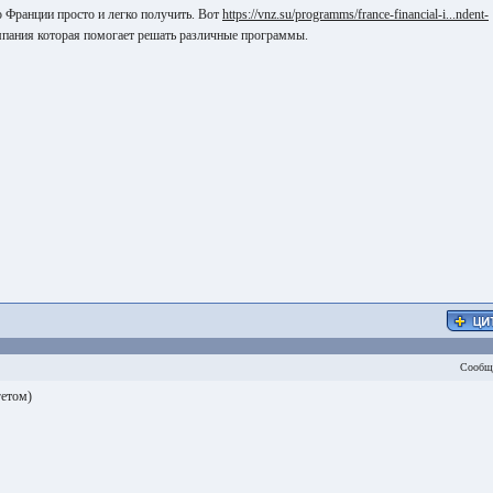
о Франции просто и легко получить. Вот
https://vnz.su/programms/france-financial-i...ndent-
пания которая помогает решать различные программы.
Сообщ
гетом)