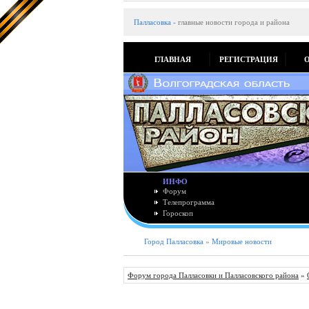
Палласовка
-
главные новости города и района
ГЛАВНАЯ
РЕГИСТРАЦИЯ
ИНФО
Форум
Телепрограмма
Гороскоп
Город Палласовка
»
Мировые новости
Форум города Палласовки и Палласовского района
»