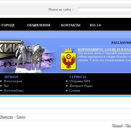
Поиск по сайту :
О ГОРОДЕ
ОБЪЯВЛЕНИЯ
КОНТАКТЫ
RSS 2.0
PALLASOWK
КОРОНАВИРУС COVID-19 В ПА
Что нужно знать о текущей пандемии
сейчас находится в стадии борьбы с
страны. У всех эта стадия разная: в ка
ЛИЧНОЕ
СЕРВИСЫ
Фотогалерея
Отправка SMS
Чат
Интернет-Радио
Фотоальбомы
Сонник
Общество
»
Спорт
[Поиск]
|
[По