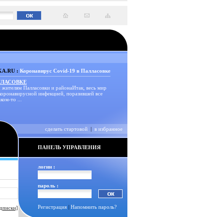
A.RU :
Коронавирус Covid-19 в Палласовке
ЛЛАСОВКЕ
 жителям Палласовки и районаИтак, весь мир
 коронавирусной инфекцией, поразившей все
ком-то ...
сделать стартовой
|
в избранное
ПАНЕЛЬ УПРАВЛЕНИЯ
логин :
пароль :
Регистрация
|
Напомнить пароль?
дписки]