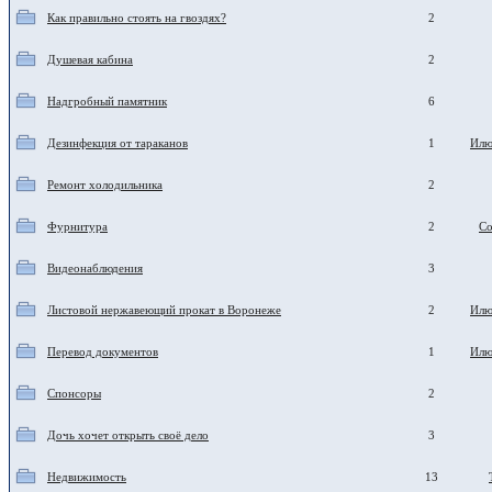
Как правильно стоять на гвоздях?
2
Душевая кабина
2
Надгробный памятник
6
Дезинфекция от тараканов
1
Илю
Ремонт холодильника
2
Фурнитура
2
Со
Видеонаблюдения
3
Листовой нержавеющий прокат в Воронеже
2
Илю
Перевод документов
1
Илю
Спонсоры
2
Дочь хочет открыть своё дело
3
Недвижимость
13