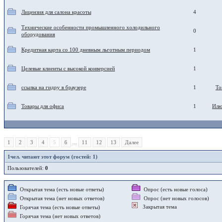
Лицензия для салона красоты
4
Технические особенности промышленного холодильного
0
оборудования
Кредитная карта со 100 дневным льготным периодом
1
Целевые клиенты с высокой конверсией
1
ссылка на гидру в браузере
1
To
Товары для офиса
1
Илю
1
2
3
4
5
6
...
11
12
13
Далее
1
чел. читают этот форум (гостей: 1)
Пользователей:
0
Открытая тема (есть новые ответы)
Опрос (есть новые голоса)
Открытая тема (нет новых ответов)
Опрос (нет новых голосов)
Закрытая тема
Горячая тема (есть новые ответы)
Горячая тема (нет новых ответов)