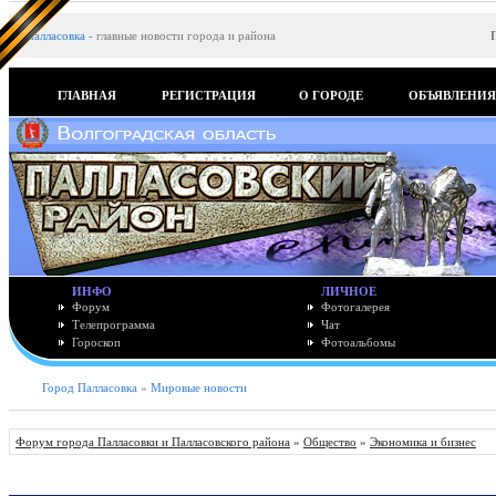
Палласовка
-
главные новости города и района
ГЛАВНАЯ
РЕГИСТРАЦИЯ
О ГОРОДЕ
ОБЪЯВЛЕНИ
ИНФО
ЛИЧНОЕ
Форум
Фотогалерея
Телепрограмма
Чат
Гороскоп
Фотоальбомы
Город Палласовка
»
Мировые новости
Форум города Палласовки и Палласовского района
»
Общество
»
Экономика и бизнес