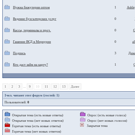
Нужна бижутерия оптом
1
Ashle
Ведение бухгалтерских услуг
0
Кассы, терминалы и проч.
0
G
Гашение ВСД в Меркурии
0
a
Подпись
3
Дим
Кто даст займ на карту?
1
1
2
3
...
9
10
11
12
13
Далее
1
чел. читают этот форум (гостей: 1)
Пользователей:
0
Открытая тема (есть новые ответы)
Опрос (есть новые голоса)
Открытая тема (нет новых ответов)
Опрос (нет новых голосов)
Закрытая тема
Горячая тема (есть новые ответы)
Горячая тема (нет новых ответов)