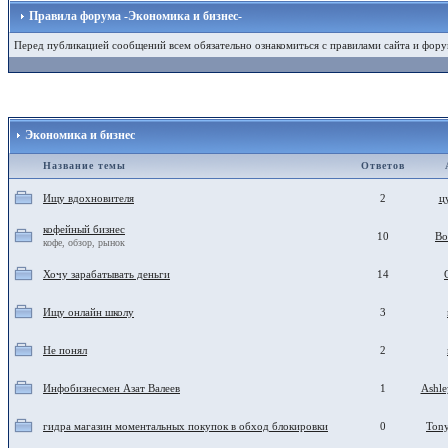
Правила форума -Экономика и бизнес-
Перед публикацией сообщений всем обязательно ознакомиться с правилами сайта и фору
Экономика и бизнес
Название темы
Ответов
Ищу вдохновителя
2
ц
кофейный бизнес
10
Bo
кофе, обзор, рынок
Хочу зарабатывать деньги
14
Ищу онлайн школу
3
Не понял
2
Инфобизнесмен Азат Валеев
1
Ashle
гидра магазин моментальных покупок в обход блокировки
0
Ton