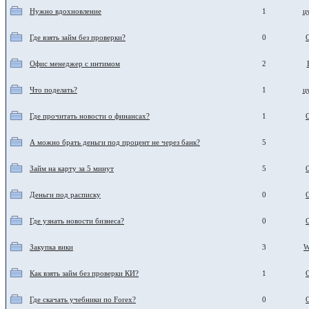
Нужно вдохновление
1
ц
Где взять займ без проверки?
0
Офис менеджер с интимом
2
Что поделать?
1
ц
Где прочитать новости о финансах?
1
А можно брать деньги под процент не через банк?
5
Займ на карту за 5 минут
5
Деньги под расписку
0
Где узнать новости бизнеса?
0
Закупка вики
3
W
Как взять займ без проверки КИ?
1
Где скачать учебники по Forex?
0