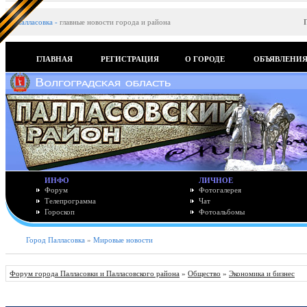
Палласовка
-
главные новости города и района
ГЛАВНАЯ
РЕГИСТРАЦИЯ
О ГОРОДЕ
ОБЪЯВЛЕНИ
ИНФО
ЛИЧНОЕ
Форум
Фотогалерея
Телепрограмма
Чат
Гороскоп
Фотоальбомы
Город Палласовка
»
Мировые новости
Форум города Палласовки и Палласовского района
»
Общество
»
Экономика и бизнес