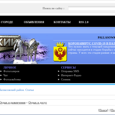
Поиск по сайту :
О ГОРОДЕ
ОБЪЯВЛЕНИЯ
КОНТАКТЫ
RSS 2.0
PALLASOWK
КОРОНАВИРУС COVID-19 В ПА
Что нужно знать о текущей пандемии
сейчас находится в стадии борьбы с
страны. У всех эта стадия разная: в ка
ЛИЧНОЕ
СЕРВИСЫ
Фотогалерея
Отправка SMS
Чат
Интернет-Радио
Фотоальбомы
Сонник
Палласовский район. Статьи
Отдых и развлечения
»
Отдых и досуг
[Поиск]
|
[По