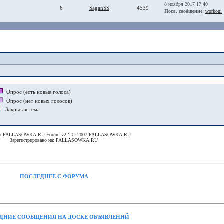
8 ноября 2017 17:40
6
SaganSS
4539
Посл. сообщение:
workoni
Опрос (есть новые голоса)
Опрос (нет новых голосов)
Закрытая тема
By
PALLASOWKA.RU-Forum
v2.1 © 2007
PALLASOWKA.RU
Зарегистрировано на: PALLASOWKA.RU
ПОСЛЕДНЕЕ С ФОРУМА
ДНИЕ СООБЩЕНИЯ НА ДОСКЕ ОБЪЯВЛЕНИЙ