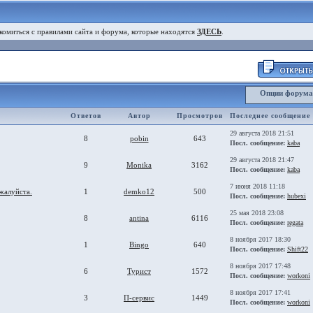
комиться с правилами сайта и форума, которые находятся
ЗДЕСЬ
.
Опции форум
Ответов
Автор
Просмотров
Последнее сообщение
29 августа 2018 21:51
8
pobin
643
Посл. сообщение:
kaba
29 августа 2018 21:47
9
Monika
3162
Посл. сообщение:
kaba
7 июня 2018 11:18
жалуйста.
1
demko12
500
Посл. сообщение:
hubexi
25 мая 2018 23:08
8
antina
6116
Посл. сообщение:
regata
8 ноября 2017 18:30
1
Bingo
640
Посл. сообщение:
Shift22
8 ноября 2017 17:48
6
Турист
1572
Посл. сообщение:
workoni
8 ноября 2017 17:41
3
П-сервис
1449
Посл. сообщение:
workoni