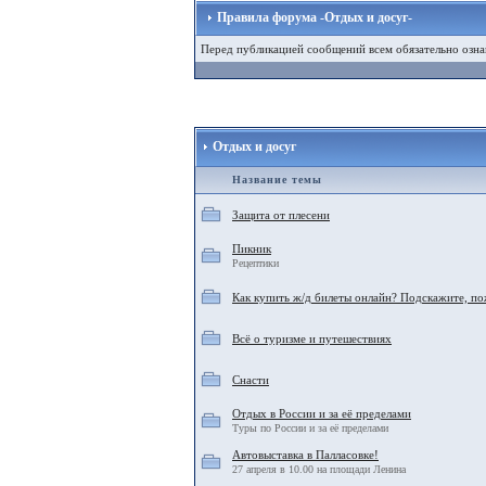
Правила форума -Отдых и досуг-
Перед публикацией сообщений всем обязательно озна
Отдых и досуг
Название темы
Защита от плесени
Пикник
Рецептики
Как купить ж/д билеты онлайн? Подскажите, по
Всё о туризме и путешествиях
Снасти
Отдых в России и за её пределами
Туры по России и за её пределами
Автовыставка в Палласовке!
27 апреля в 10.00 на площади Ленина