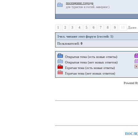
посещение города
для туристов и гостей..наверное:)
1
2
3
4
5
6
7
8
9
10
Далее
1
чел. читают этот форум (гостей: 1)
Пользователей:
0
Открытая тема (есть новые ответы)
Открытая тема (нет новых ответов)
Горячая тема (есть новые ответы)
Горячая тема (нет новых ответов)
Powered 
ПОСЛЕ