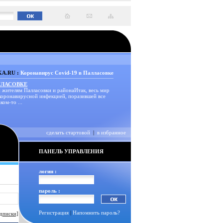
A.RU :
Коронавирус Covid-19 в Палласовке
ЛЛАСОВКЕ
 жителям Палласовки и районаИтак, весь мир
 коронавирусной инфекцией, поразившей все
ком-то ...
сделать стартовой
|
в избранное
ПАНЕЛЬ УПРАВЛЕНИЯ
логин :
пароль :
Регистрация
|
Напомнить пароль?
дписки]