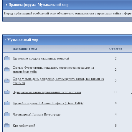
Правила форума -Музыкальный мир-
Перед публикацией сообщений всем обязательно ознакомиться с правилами сайта и фору
Музыкальный мир
Название темы
Ответов
Где можно продать старинные монеты?
2
Сколько будет стоить покрасить левое переднее крыло на
2
автомобиле тойо
Скоро у сына день рождение, хотим купить салют, так как он их
2
очень си
Официальные сайты музыкальных исполнителей
10
Где найти музыку L'Amour Toujours (Tiesto Edit)?
8
Легендарный Гаина в Волгограде!
4
Кто любит рэп?
6