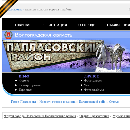
Палласовка
-
главные новости города и района
ГЛАВНАЯ
РЕГИСТРАЦИЯ
О ГОРОДЕ
ОБЪЯВЛЕНИ
ИНФО
ЛИЧНОЕ
Форум
Фотогалерея
Телепрограмма
Чат
Гороскоп
Фотоальбомы
Город Палласовка
»
Новости города и района
»
Палласовский район. Статьи
Форум города Палласовки и Палласовского района
»
Отдых и развлечения
»
Музыкальны