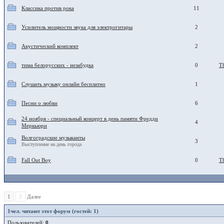
Классика против рока
11
Усилитель мощности звука для электрогитары
2
Акустический комплект
2
тима белорусских - незабудка
0
T
Слушать музыку онлайн бесплатно
1
Песни о любви
6
24 ноября - специальный концерт в день памяти Фредди
4
Меркьюри
Волгоградские музыканты
3
Выступление на день города
Fall Out Boy
0
T
1
2
Далее
1
чел. читают этот форум (гостей: 1)
Пользователей:
0