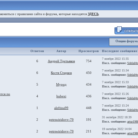
комиться с правилами сайта и форума, которые находятся
ЗДЕСЬ
.
Опции форум
Ответов
Автор
Просмотров
Последнее сообщение
7 ноября 2022 15:35
6
Андрей Третьяков
754
Посл. сообщение:
Sdelal4t
7 ноября 2022 15:34
6
Костя Старков
450
Посл. сообщение:
Sdelal4t
7 ноября 2022 15:33
5
Мурид
434
Посл. сообщение:
Sdelal4t
ется по
7 ноября 2022 15:26
4
hubexi
436
Посл. сообщение:
Sdelal4t
7 ноября 2022 15:24
1
aleftina99
448
Посл. сообщение:
Sdelal4t
31 октября 2022 18:39
2
petrswiridovv-79
191
Посл. сообщение:
artur198
19 октября 2022 14:04
2
petrswiridovv-79
211
Посл. сообщение:
artur198