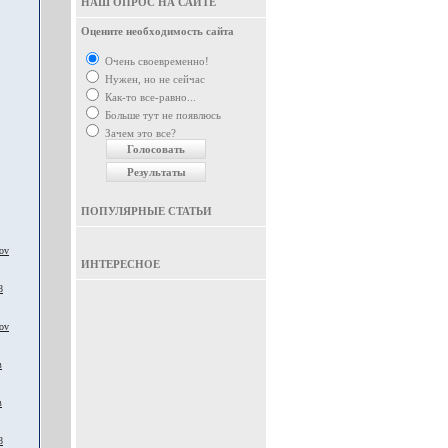
НАШ ОПРОС НА САЙТЕ
Оцените необходимость сайта
Очень своевременно!
Нужен, но не сейчас
Как-то все-равно...
Больше тут не появлюсь
Зачем это все?
ПОПУЛЯРНЫЕ СТАТЬИ
ov
ИНТЕРЕСНОЕ
8
ov
в
в
8