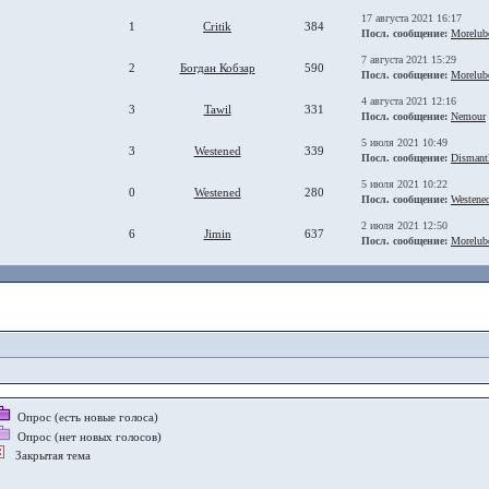
17 августа 2021 16:17
1
Critik
384
Посл. сообщение:
Morelub
7 августа 2021 15:29
2
Богдан Кобзар
590
Посл. сообщение:
Morelub
4 августа 2021 12:16
3
Tawil
331
Посл. сообщение:
Nemour
5 июля 2021 10:49
3
Westened
339
Посл. сообщение:
Dismant
5 июля 2021 10:22
0
Westened
280
Посл. сообщение:
Westene
2 июля 2021 12:50
6
Jimin
637
Посл. сообщение:
Morelub
Опрос (есть новые голоса)
Опрос (нет новых голосов)
Закрытая тема