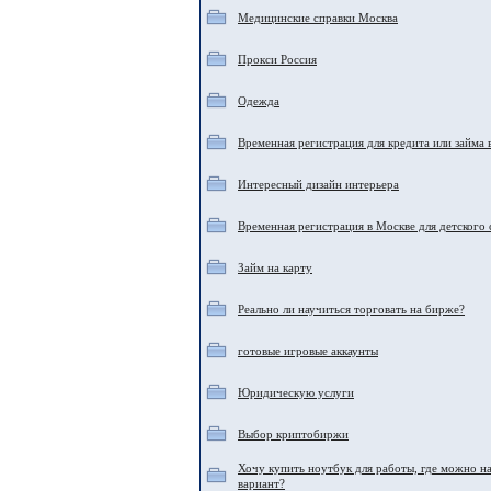
Медицинские справки Москва
Прокси Россия
Одежда
Временная регистрация для кредита или займа 
Интересный дизайн интерьера
Временная регистрация в Москве для детского 
Займ на карту
Реально ли научиться торговать на бирже?
готовые игровые аккаунты
Юридическую услуги
Выбор криптобиржи
Хочу купить ноутбук для работы, где можно н
вариант?