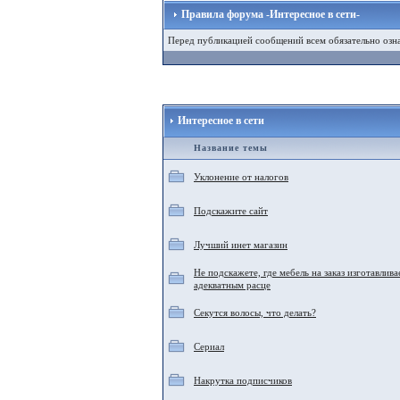
Правила форума -Интересное в сети-
Перед публикацией сообщений всем обязательно озна
Интересное в сети
Название темы
Уклонение от налогов
Подскажите сайт
Лучший инет магазин
Не подскажете, где мебель на заказ изготавлива
адекватным расце
Секутся волосы, что делать?
Сериал
Накрутка подписчиков