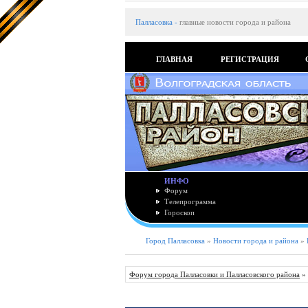
Палласовка
-
главные новости города и района
ГЛАВНАЯ
РЕГИСТРАЦИЯ
ИНФО
Форум
Телепрограмма
Гороскоп
Город Палласовка
»
Новости города и района
»
Форум города Палласовки и Палласовского района
»