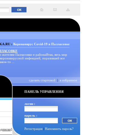
A.RU :
Коронавирус Covid-19 в Палласовке
АЛЛАСОВКЕ
и жителям Палласовки и районаИтак, весь мир
 коронавирусной инфекцией, поразившей все
аком-то ...
сделать стартовой
|
в избранное
ПАНЕЛЬ УПРАВЛЕНИЯ
логин :
пароль :
Регистрация
|
Напомнить пароль?
одписки]