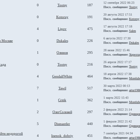
12 сентября 2022 06:23
0
Tootsy
187
Посл. сообщение:
Tootsy
20 августа 2022 17:51
0
Kotoruy
191
Посл. сообщение:
Kotoruy
17 августа 2022 17:18
4
Lipov
475
Посл. сообщение:
Salen
6 августа 2022 17:30
в Москве
0
Dukales
226
Посл. сообщение:
Dukales
28 июня 2022 15:46
1
Олинов
295
Посл. сообщение:
Хорелла
26 апреля 2022 17:17
сада
0
Tootsy
216
Посл. сообщение:
Tootsy
18 апреля 2022 17:38
4
GendalfWhite
464
Посл. сообщение:
Morelub
30 марта 2022 00:13
7
Tawil
517
Посл. сообщение:
artur198
1 марта 2022 15:43
1
Critik
362
Посл. сообщение:
Morelub
2 февраля 2022 21:14
2
ОлегСоловей
297
Посл. сообщение:
Одинцо
1 февраля 2022 21:42
5
Dismantler
440
Посл. сообщение:
Одинцо
айти недорогой
7 сентября 2021 04:34
4
lisenok_dobriy
451
Посл. сообщение:
artur198