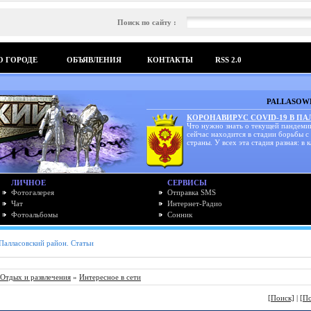
Поиск по сайту :
О ГОРОДЕ
ОБЪЯВЛЕНИЯ
КОНТАКТЫ
RSS 2.0
PALLASOWK
КОРОНАВИРУС COVID-19 В П
Что нужно знать о текущей пандеми
сейчас находится в стадии борьбы с
страны. У всех эта стадия разная: в к
ЛИЧНОЕ
СЕРВИСЫ
Фотогалерея
Отправка SMS
Чат
Интернет-Радио
Фотоальбомы
Сонник
Палласовский район. Статьи
Отдых и развлечения
»
Интересное в сети
[Поиск]
|
[П