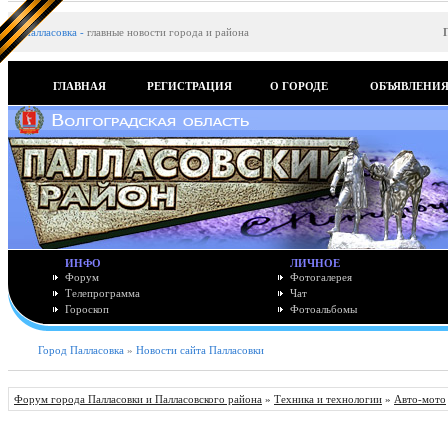
Палласовка
-
главные новости города и района
ГЛАВНАЯ
РЕГИСТРАЦИЯ
О ГОРОДЕ
ОБЪЯВЛЕНИ
ИНФО
ЛИЧНОЕ
Форум
Фотогалерея
Телепрограмма
Чат
Гороскоп
Фотоальбомы
Город Палласовка
»
Новости сайта Палласовки
Форум города Палласовки и Палласовского района
»
Техника и технологии
»
Авто-мото