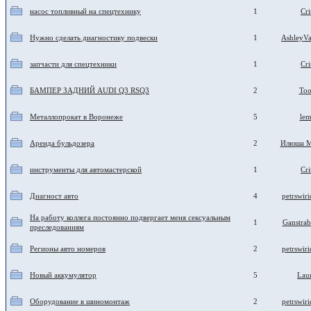
насос топливный на спецтехнику
1
Cri
Нужно сделать диагностику подвески
1
AshleyVa
запчасти для спецтехники
1
Cri
БАМПЕР ЗАДНИЙ AUDI Q3 RSQ3
2
Too
Металлопрокат в Воронеже
5
le
Аренда бульдозера
2
Илюша М
инструменты для автомастерской
1
Cri
Диагност авто
4
petrswir
На работу коллега постоянно подвергает меня сексуальным
1
Ganstrab
преследованиям
Регионы авто номеров
2
petrswir
Новый аккумулятор
5
Lau
Оборудование в шиномонтаж
2
petrswir