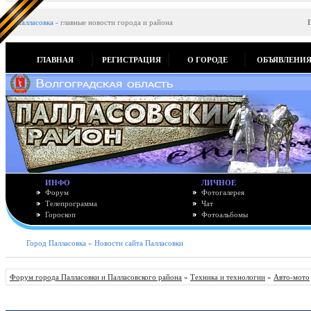
Палласовка
-
главные новости города и района
ГЛАВНАЯ
РЕГИСТРАЦИЯ
О ГОРОДЕ
ОБЪЯВЛЕНИ
ИНФО
ЛИЧНОЕ
Форум
Фотогалерея
Телепрограмма
Чат
Гороскоп
Фотоальбомы
Город Палласовка
»
Новости сайта Палласовки
Форум города Палласовки и Палласовского района
»
Техника и технологии
»
Авто-мото