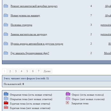
Ремонт механической коробки передач
4
Alya
Новая резина на машину
7
Alya
Поломка стартера
3
petrswir
Замена магнитолы на андроид
2
petrswir
Нужна аренда автомобиля в другом городе
2
И
Где заказать бронирование фар?
2
More
1
2
3
4
5
6
7
Далее
1
чел. читают этот форум (гостей: 1)
Пользователей:
0
Открытая тема (есть новые ответы)
Опрос (есть новые голоса)
Открытая тема (нет новых ответов)
Опрос (нет новых голосов)
Закрытая тема
Горячая тема (есть новые ответы)
Горячая тема (нет новых ответов)