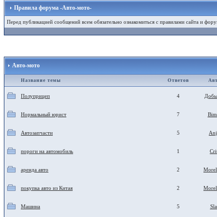
Правила форума -Авто-мото-
Перед публикацией сообщений всем обязательно ознакомиться с правилами сайта и фору
Авто-мото
Название темы
Ответов
Ав
Полуприцеп
4
Добы
Нормальный юрист
7
Bim
Автозапчасти
5
Anj
пороги на автомобиль
1
Cri
аренда авто
2
More
покупка авто из Китая
2
More
Машина
5
Sl