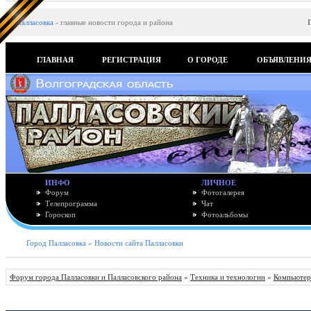
Палласовка
-
главные новости города и района
ГЛАВНАЯ
РЕГИСТРАЦИЯ
О ГОРОДЕ
ОБЪЯВЛЕНИ
ИНФО
ЛИЧНОЕ
Форум
Фотогалерея
Телепрограмма
Чат
Гороскоп
Фотоальбомы
Город Палласовка
»
Новости сайта Палласовки
Форум города Палласовки и Палласовского района
»
Техника и технологии
»
Компьютер