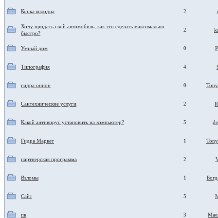
Копка колодца
2
Хочу продать свой автомобиль, как это сделать максимально
2
k
быстро?
Умный дом
0
P
Типография
4
гидра онион
0
Tony
Сантехнические услуги
2
R
Какой антивирус установить на компьютер?
5
d
Гидра Маркет
1
Tony
партнерская программа
2
Взломы
1
Богд
Сайт
5
пк
3
Mae