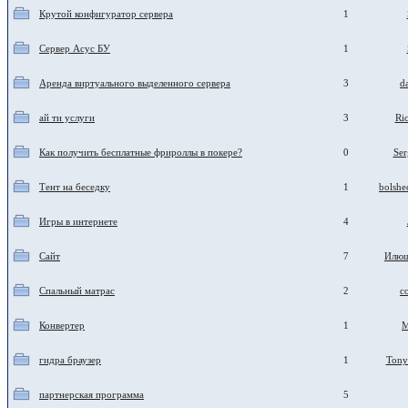
Крутой конфигуратор сервера
1
Сервер Асус БУ
1
Аренда виртуального выделенного сервера
3
d
ай ти услуги
3
Ri
Как получить бесплатные фрироллы в покере?
0
Ser
Тент на беседку
1
bolsh
Игры в интернете
4
Сайт
7
Илюш
Спальный матрас
2
c
Конвертер
1
M
гидра браузер
1
Tony
партнерская программа
5