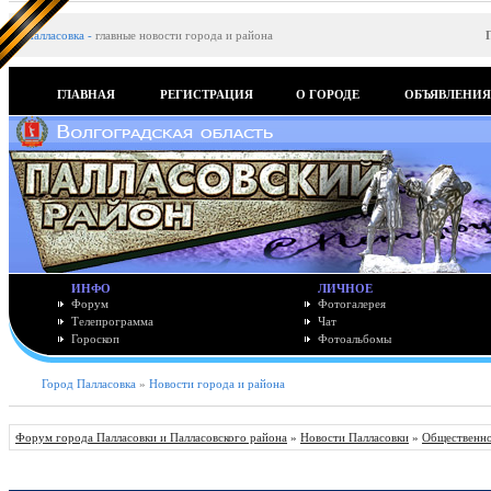
Палласовка
-
главные новости города и района
ГЛАВНАЯ
РЕГИСТРАЦИЯ
О ГОРОДЕ
ОБЪЯВЛЕНИ
ИНФО
ЛИЧНОЕ
Форум
Фотогалерея
Телепрограмма
Чат
Гороскоп
Фотоальбомы
Город Палласовка
»
Новости города и района
Форум города Палласовки и Палласовского района
»
Новости Палласовки
»
Общественно