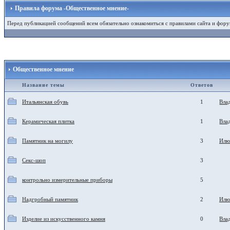
Правила форума -Общественное мнение-
Перед публикацией сообщений всем обязательно ознакомиться с правилами сайта и фору
Общественное мнение
Название темы
Ответов
Итальянская обувь
1
Вла
Керамическая плитка
1
Вла
Памятник на могилу
3
Илю
Секс-шоп
3
контрольно измерительные приборы
5
Надгробный памятник
2
Илю
Изделие из искусственного камня
0
Вла