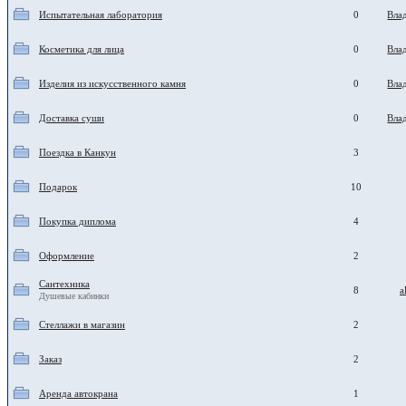
Испытательная лаборатория
0
Вла
Косметика для лица
0
Вла
Изделия из искусственного камня
0
Вла
Доставка суши
0
Вла
Поездка в Канкун
3
Подарок
10
Покупка диплома
4
Оформление
2
Сантехника
8
a
Душевые кабинки
Стеллажи в магазин
2
Заказ
2
Аренда автокрана
1