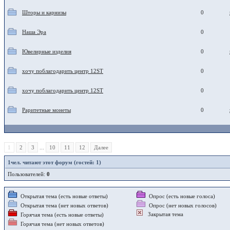
Шторы и карнизы
0
Наша Эра
0
Ювелирные изделия
0
хочу поблагодарить центр 12ST
0
хочу поблагодарить центр 12ST
0
Раритетные монеты
0
1
2
3
...
10
11
12
Далее
1
чел. читают этот форум (гостей: 1)
Пользователей:
0
Открытая тема (есть новые ответы)
Опрос (есть новые голоса)
Открытая тема (нет новых ответов)
Опрос (нет новых голосов)
Закрытая тема
Горячая тема (есть новые ответы)
Горячая тема (нет новых ответов)