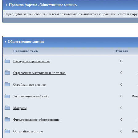
Правила форума -Общественное мнение-
Перед публикацией сообщений всем обязательно ознакомиться с правилами сайта и фору
Общественное мнение
Название темы
Ответов
Выгодное строительство
15
Отделочные материалы и не только
0
Стройка и все для нее
0
1win официальный сайт
0
Вла
Матрасы
0
Фильтровальное оборудование
0
Органайзеры оптом
0
Вла