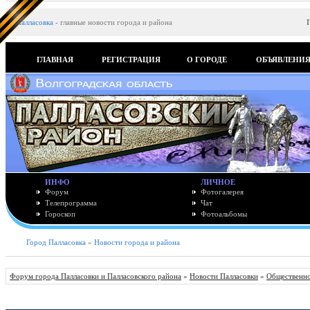
Палласовка
-
главные новости города и района
ГЛАВНАЯ
РЕГИСТРАЦИЯ
О ГОРОДЕ
ОБЪЯВЛЕНИ
ИНФО
ЛИЧНОЕ
Форум
Фотогалерея
Телепрограмма
Чат
Гороскоп
Фотоальбомы
Город Палласовка
»
Новости города и района
Форум города Палласовки и Палласовского района
»
Новости Палласовки
»
Общественно