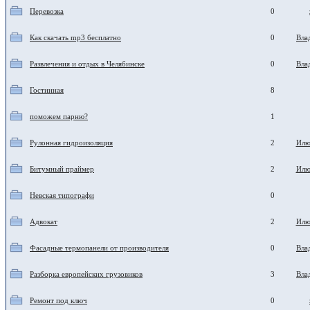
Перевозка
0
Как скачать mp3 бесплатно
0
Вла
Развлечения и отдых в Челябинске
0
Вла
Гостинная
8
поможем парню?
1
Рулонная гидроизоляция
2
Илю
Битумный праймер
2
Илю
Невская типографи
0
Адвокат
2
Илю
Фасадные термопанели от производителя
0
Вла
Разборка европейских грузовиков
3
Вла
Ремонт под ключ
0