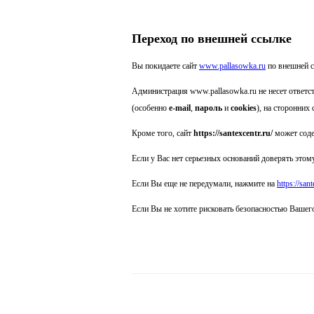
Переход по внешней ссылке
Вы покидаете сайт
www.pallasowka.ru
по внешней 
Администрация www.pallasowka.ru не несет ответс
(особенно
e-mail
,
пароль
и
cookies
), на сторонних 
Кроме того, сайт
https://santexcentr.ru/
может соде
Если у Вас нет серьезных оснований доверять этому
Если Вы еще не передумали, нажмите на
https://sant
Если Вы не хотите рисковать безопасностью Вашег