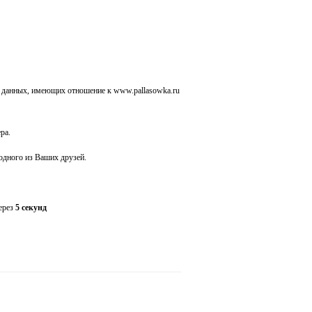
 данных, имеющих отношение к www.pallasowka.ru
ра.
 одного из Ваших друзей.
через
5 секунд