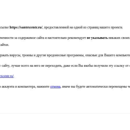
ссылке
https://santexcentr.ru/
, предоставленной на одной из страниц нашего проекта.
твенности за содержимое сайта
и настоятельно рекомендует
не указывать
никаких своих
сайтах.
ржать вирусы, трояны и другие вредоносные программы, опасные для Вашего компьюте
 сайту, лучше всего на него не переходить, даже если Вы якобы получили эту ссылку от
excentr.ru/
.
о аккаунта и компьютера, нажмите
отмена
, иначе вы будете автоматически перемещены 