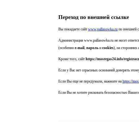
Переход по внешней ссылке
Вы покидаете сайт
www.pallasowka.ru
по внешней 
Администрация www.pallasowka.ru не несет ответс
(особенно
e-mail
,
пароль
и
cookies
), на сторонних 
Кроме того, сайт
https://mosregas24.info/registrac
Если у Вас нет серьезных оснований доверять этому
Если Вы еще не передумали, нажмите на
https://mos
Если Вы не хотите рисковать безопасностью Вашег