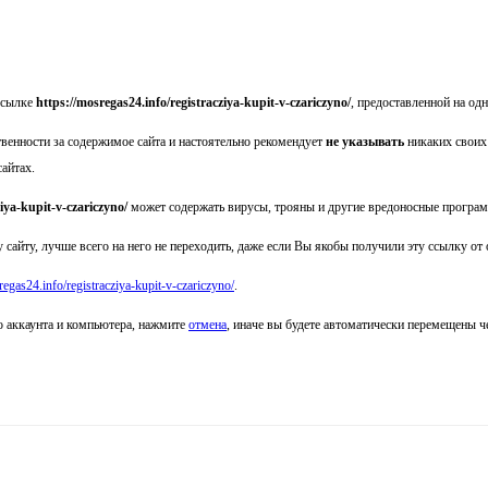
ссылке
https://mosregas24.info/registracziya-kupit-v-czariczyno/
, предоставленной на одн
твенности за содержимое сайта
и настоятельно рекомендует
не указывать
никаких своих
сайтах.
ziya-kupit-v-czariczyno/
может содержать вирусы, трояны и другие вредоносные програ
 сайту, лучше всего на него не переходить, даже если Вы якобы получили эту ссылку от
regas24.info/registracziya-kupit-v-czariczyno/
.
о аккаунта и компьютера, нажмите
отмена
, иначе вы будете автоматически перемещены 