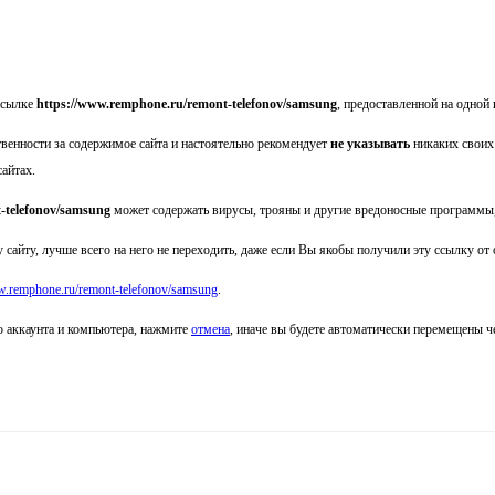
ссылке
https://www.remphone.ru/remont-telefonov/samsung
, предоставленной на одной 
твенности за содержимое сайта
и настоятельно рекомендует
не указывать
никаких своих
сайтах.
-telefonov/samsung
может содержать вирусы, трояны и другие вредоносные программы,
 сайту, лучше всего на него не переходить, даже если Вы якобы получили эту ссылку от
w.remphone.ru/remont-telefonov/samsung
.
о аккаунта и компьютера, нажмите
отмена
, иначе вы будете автоматически перемещены 