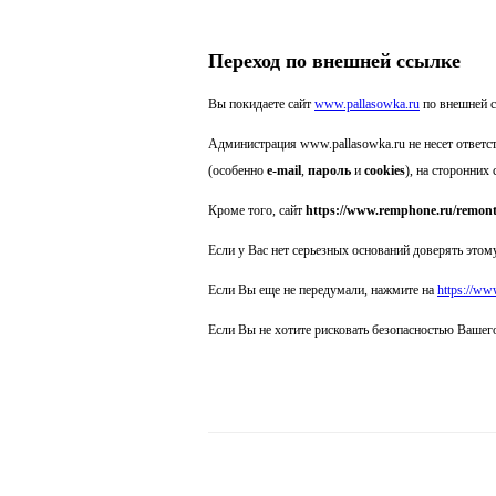
Переход по внешней ссылке
Вы покидаете сайт
www.pallasowka.ru
по внешней 
Администрация www.pallasowka.ru не несет ответс
(особенно
e-mail
,
пароль
и
cookies
), на сторонних 
Кроме того, сайт
https://www.remphone.ru/remont
Если у Вас нет серьезных оснований доверять этому
Если Вы еще не передумали, нажмите на
https://ww
Если Вы не хотите рисковать безопасностью Вашег