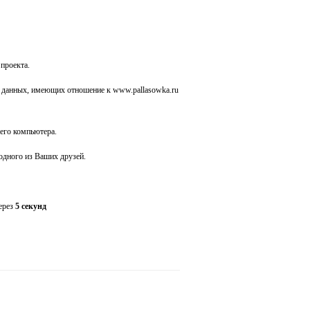
 проекта.
 данных, имеющих отношение к www.pallasowka.ru
его компьютера.
 одного из Ваших друзей.
через
5 секунд