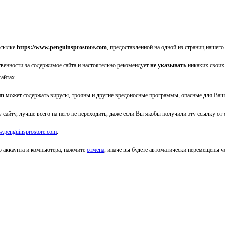
ссылке
https://www.penguinsprostore.com
, предоставленной на одной из страниц нашего
твенности за содержимое сайта
и настоятельно рекомендует
не указывать
никаких своих
сайтах.
om
может содержать вирусы, трояны и другие вредоносные программы, опасные для Ваш
 сайту, лучше всего на него не переходить, даже если Вы якобы получили эту ссылку от
w.penguinsprostore.com
.
о аккаунта и компьютера, нажмите
отмена
, иначе вы будете автоматически перемещены 