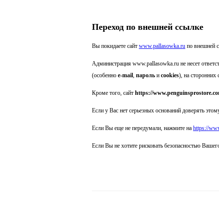
Переход по внешней ссылке
Вы покидаете сайт
www.pallasowka.ru
по внешней 
Администрация www.pallasowka.ru не несет ответс
(особенно
e-mail
,
пароль
и
cookies
), на сторонних 
Кроме того, сайт
https://www.penguinsprostore.c
Если у Вас нет серьезных оснований доверять этому
Если Вы еще не передумали, нажмите на
https://ww
Если Вы не хотите рисковать безопасностью Вашег