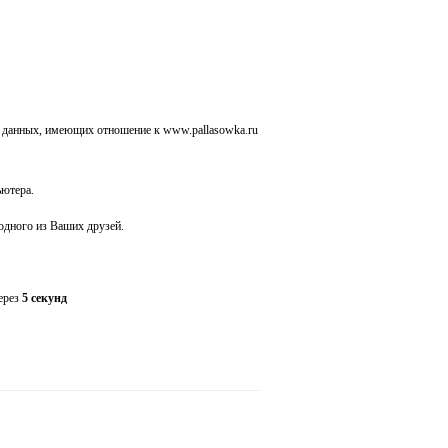
 данных, имеющих отношение к www.pallasowka.ru
ьютера.
 одного из Ваших друзей.
через
5 секунд