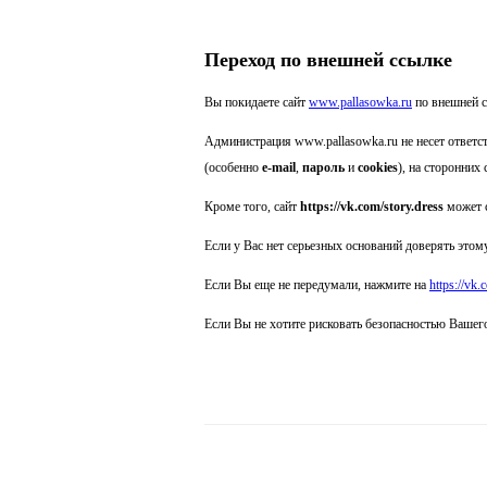
Переход по внешней ссылке
Вы покидаете сайт
www.pallasowka.ru
по внешней 
Администрация www.pallasowka.ru не несет ответс
(особенно
e-mail
,
пароль
и
cookies
), на сторонних 
Кроме того, сайт
https://vk.com/story.dress
может с
Если у Вас нет серьезных оснований доверять этому
Если Вы еще не передумали, нажмите на
https://vk.
Если Вы не хотите рисковать безопасностью Вашег