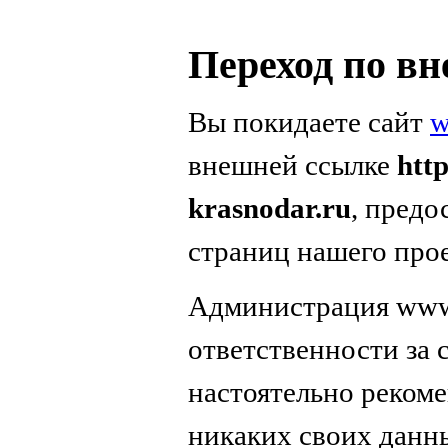
Переход по в
Вы покидаете сайт
w
внешней ссылке
htt
krasnodar.ru
, предо
страниц нашего прое
Администрация www.
ответственности за
настоятельно реком
никаких своих данн