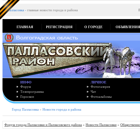
Палласовка
-
главные новости города и района
ГЛАВНАЯ
РЕГИСТРАЦИЯ
О ГОРОДЕ
ОБЪЯВЛЕНИ
ИНФО
ЛИЧНОЕ
Форум
Фотогалерея
Телепрограмма
Чат
Гороскоп
Фотоальбомы
Город Палласовка
»
Новости города и района
Форум города Палласовки и Палласовского района
»
Новости Палласовки
»
Общественно