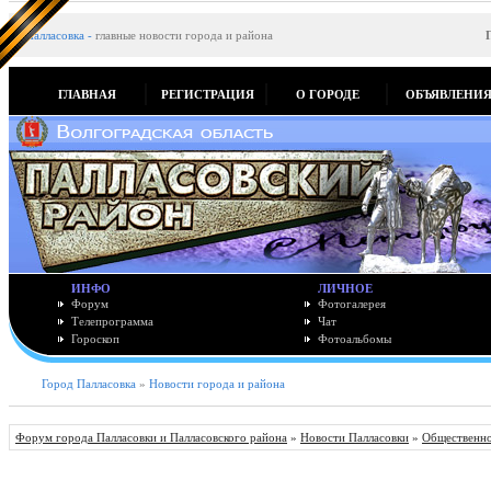
Палласовка
-
главные новости города и района
ГЛАВНАЯ
РЕГИСТРАЦИЯ
О ГОРОДЕ
ОБЪЯВЛЕНИ
ИНФО
ЛИЧНОЕ
Форум
Фотогалерея
Телепрограмма
Чат
Гороскоп
Фотоальбомы
Город Палласовка
»
Новости города и района
Форум города Палласовки и Палласовского района
»
Новости Палласовки
»
Общественно