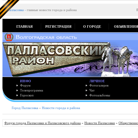
Палласовка
-
главные новости города и района
ГЛАВНАЯ
РЕГИСТРАЦИЯ
О ГОРОДЕ
ОБЪЯВЛЕНИ
ИНФО
ЛИЧНОЕ
Форум
Фотогалерея
Телепрограмма
Чат
Гороскоп
Фотоальбомы
Город Палласовка
»
Новости города и района
Форум города Палласовки и Палласовского района
»
Новости Палласовки
»
Общественно