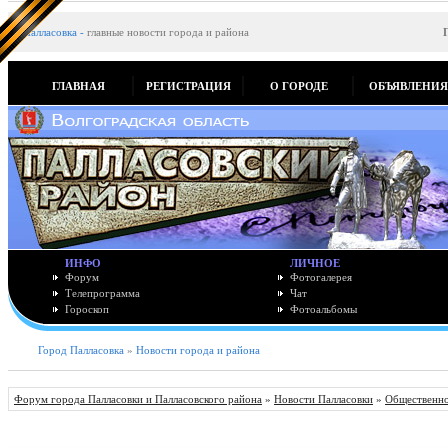
Палласовка
-
главные новости города и района
ГЛАВНАЯ
РЕГИСТРАЦИЯ
О ГОРОДЕ
ОБЪЯВЛЕНИ
ИНФО
ЛИЧНОЕ
Форум
Фотогалерея
Телепрограмма
Чат
Гороскоп
Фотоальбомы
Город Палласовка
»
Новости города и района
Форум города Палласовки и Палласовского района
»
Новости Палласовки
»
Общественно