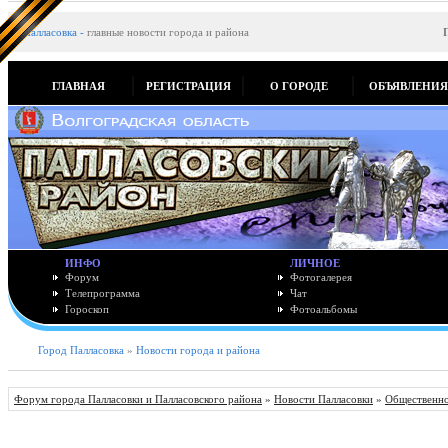
Палласовка
-
главные новости города и района
ГЛАВНАЯ
РЕГИСТРАЦИЯ
О ГОРОДЕ
ОБЪЯВЛЕНИ
ИНФО
ЛИЧНОЕ
Форум
Фотогалерея
Телепрограмма
Чат
Гороскоп
Фотоальбомы
Город Палласовка
»
Новости города и района
Форум города Палласовки и Палласовского района
»
Новости Палласовки
»
Общественно