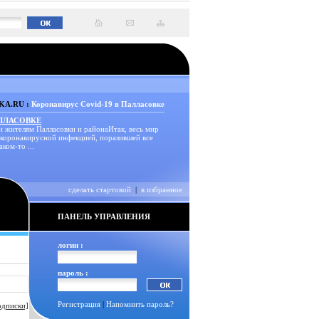
A.RU :
Коронавирус Covid-19 в Палласовке
АЛЛАСОВКЕ
и жителям Палласовки и районаИтак, весь мир
 коронавирусной инфекцией, поразившей все
аком-то ...
сделать стартовой
|
в избранное
ПАНЕЛЬ УПРАВЛЕНИЯ
логин :
пароль :
Регистрация
|
Напомнить пароль?
одписки]