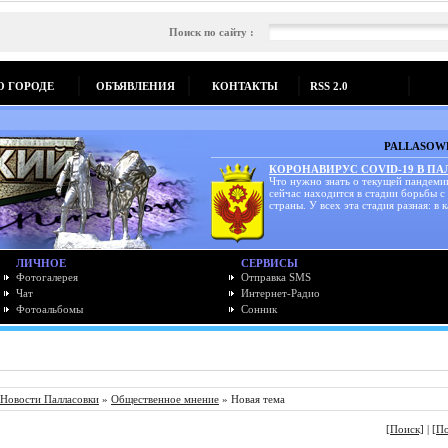
Поиск по сайту :
О ГОРОДЕ
ОБЪЯВЛЕНИЯ
КОНТАКТЫ
RSS 2.0
PALLASOWK
КОРОНАВИРУС COVID-19 В П
Что нужно знать о текущей пандеми
сейчас находится в стадии борьбы с
страны. У всех эта стадия разная: в к
ЛИЧНОЕ
СЕРВИСЫ
Фотогалерея
Отправка SMS
Чат
Интернет-Радио
Фотоальбомы
Сонник
Новости Палласовки
»
Общественное мнение
» Новая тема
[Поиск]
|
[П