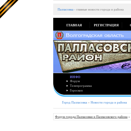
Палласовка
-
главные новости города и района
ГЛАВНАЯ
РЕГИСТРАЦИЯ
ИНФО
Форум
Телепрограмма
Гороскоп
Город Палласовка
»
Новости города и района
Форум города Палласовки и Палласовского района
»