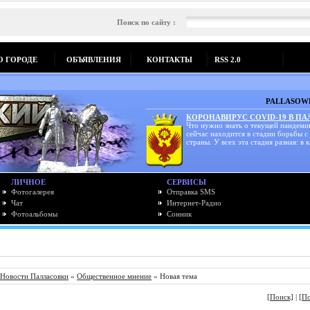
Поиск по сайту :
О ГОРОДЕ
ОБЪЯВЛЕНИЯ
КОНТАКТЫ
RSS 2.0
PALLASOWK
КОРОНАВИРУС COVID-19 В П
Что нужно знать о текущей пандеми
сейчас находится в стадии борьбы с
страны. У всех эта стадия разная: в к
ЛИЧНОЕ
СЕРВИСЫ
Фотогалерея
Отправка SMS
Чат
Интернет-Радио
Фотоальбомы
Сонник
Новости Палласовки
»
Общественное мнение
» Новая тема
[Поиск]
|
[П