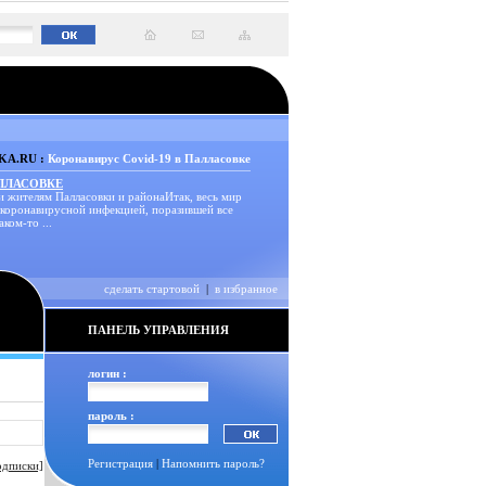
A.RU :
Коронавирус Covid-19 в Палласовке
АЛЛАСОВКЕ
и жителям Палласовки и районаИтак, весь мир
 коронавирусной инфекцией, поразившей все
аком-то ...
сделать стартовой
|
в избранное
ПАНЕЛЬ УПРАВЛЕНИЯ
логин :
пароль :
Регистрация
|
Напомнить пароль?
одписки]