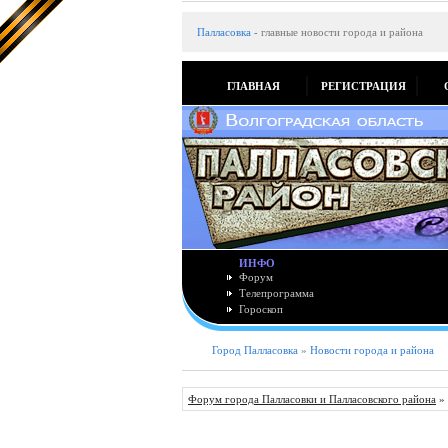
Палласовка
-
главные новости города и района
ГЛАВНАЯ
РЕГИСТРАЦИЯ
ИНФО
Форум
Телепрограмма
Гороскоп
Город Палласовка
»
Новости города и района
Форум города Палласовки и Палласовского района
»