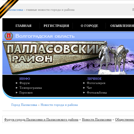
Палласовка
-
главные новости города и района
ГЛАВНАЯ
РЕГИСТРАЦИЯ
О ГОРОДЕ
ОБЪЯВЛЕНИ
ИНФО
ЛИЧНОЕ
Форум
Фотогалерея
Телепрограмма
Чат
Гороскоп
Фотоальбомы
Город Палласовка
»
Новости города и района
Форум города Палласовки и Палласовского района
»
Новости Палласовки
»
Общественно