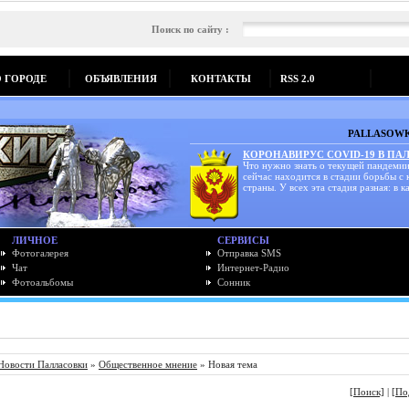
Поиск по сайту :
О ГОРОДЕ
ОБЪЯВЛЕНИЯ
КОНТАКТЫ
RSS 2.0
PALLASOWK
КОРОНАВИРУС COVID-19 В ПА
Что нужно знать о текущей пандемии
сейчас находится в стадии борьбы с
страны. У всех эта стадия разная: в ка
ЛИЧНОЕ
СЕРВИСЫ
Фотогалерея
Отправка SMS
Чат
Интернет-Радио
Фотоальбомы
Сонник
Новости Палласовки
»
Общественное мнение
» Новая тема
[Поиск]
|
[По