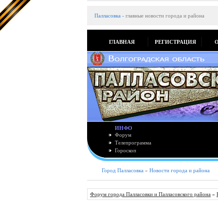
Палласовка
-
главные новости города и района
ГЛАВНАЯ
РЕГИСТРАЦИЯ
ИНФО
Форум
Телепрограмма
Гороскоп
Город Палласовка
»
Новости города и района
Форум города Палласовки и Палласовского района
»