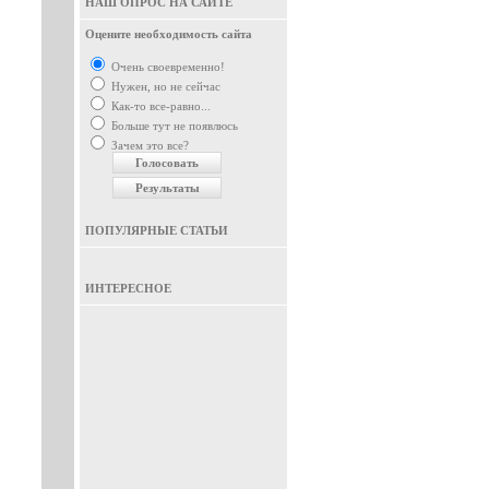
НАШ ОПРОС НА САЙТЕ
Оцените необходимость сайта
Очень своевременно!
Нужен, но не сейчас
Как-то все-равно...
Больше тут не появлюсь
Зачем это все?
ПОПУЛЯРНЫЕ СТАТЬИ
ИНТЕРЕСНОЕ