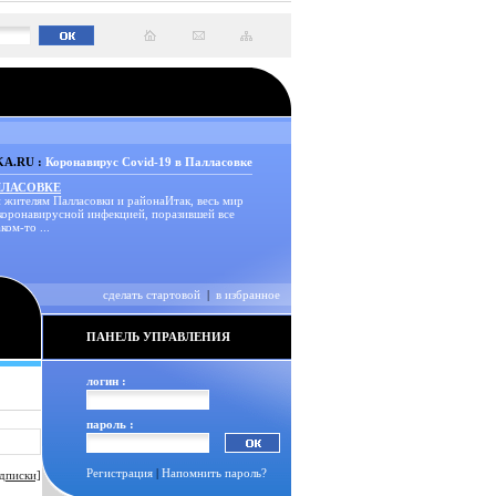
A.RU :
Коронавирус Covid-19 в Палласовке
ЛЛАСОВКЕ
 жителям Палласовки и районаИтак, весь мир
 коронавирусной инфекцией, поразившей все
ком-то ...
сделать стартовой
|
в избранное
ПАНЕЛЬ УПРАВЛЕНИЯ
логин :
пароль :
Регистрация
|
Напомнить пароль?
дписки]