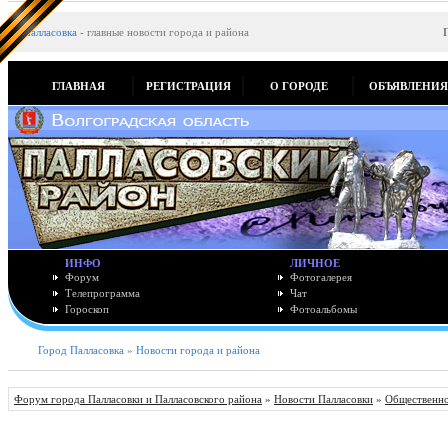
Палласовка
-
главные новости города и района
ГЛАВНАЯ
РЕГИСТРАЦИЯ
О ГОРОДЕ
ОБЪЯВЛЕНИ
ИНФО
ЛИЧНОЕ
Форум
Фотогалерея
Телепрограмма
Чат
Гороскоп
Фотоальбомы
Город Палласовка
»
Новости города и района
Форум города Палласовки и Палласовского района
»
Новости Палласовки
»
Общественно