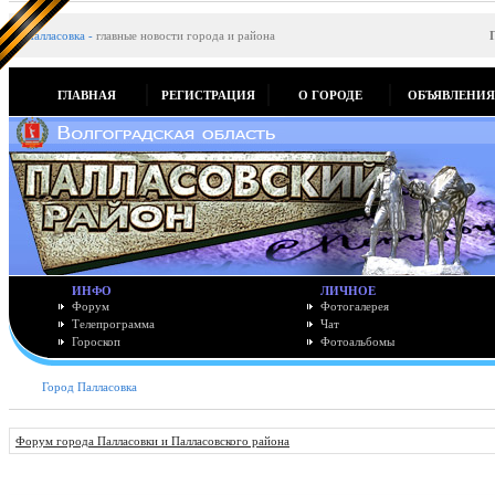
Палласовка
-
главные новости города и района
ГЛАВНАЯ
РЕГИСТРАЦИЯ
О ГОРОДЕ
ОБЪЯВЛЕНИ
ИНФО
ЛИЧНОЕ
Форум
Фотогалерея
Телепрограмма
Чат
Гороскоп
Фотоальбомы
Город Палласовка
Форум города Палласовки и Палласовского района