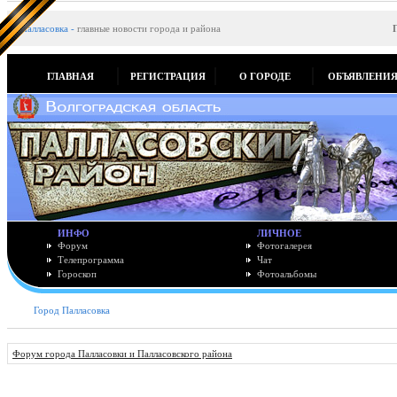
Палласовка
-
главные новости города и района
ГЛАВНАЯ
РЕГИСТРАЦИЯ
О ГОРОДЕ
ОБЪЯВЛЕНИ
ИНФО
ЛИЧНОЕ
Форум
Фотогалерея
Телепрограмма
Чат
Гороскоп
Фотоальбомы
Город Палласовка
Форум города Палласовки и Палласовского района