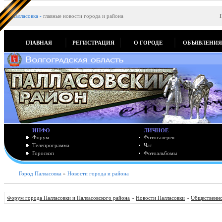
Палласовка
-
главные новости города и района
ГЛАВНАЯ
РЕГИСТРАЦИЯ
О ГОРОДЕ
ОБЪЯВЛЕНИ
ИНФО
ЛИЧНОЕ
Форум
Фотогалерея
Телепрограмма
Чат
Гороскоп
Фотоальбомы
Город Палласовка
»
Новости города и района
Форум города Палласовки и Палласовского района
»
Новости Палласовки
»
Общественно