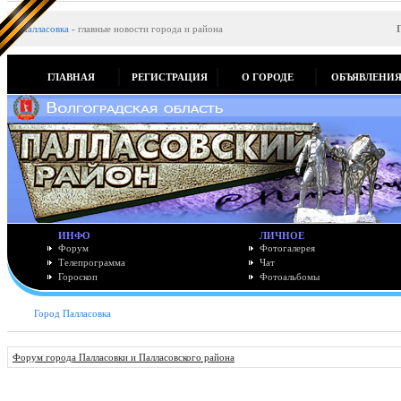
Палласовка
-
главные новости города и района
ГЛАВНАЯ
РЕГИСТРАЦИЯ
О ГОРОДЕ
ОБЪЯВЛЕНИ
ИНФО
ЛИЧНОЕ
Форум
Фотогалерея
Телепрограмма
Чат
Гороскоп
Фотоальбомы
Город Палласовка
Форум города Палласовки и Палласовского района