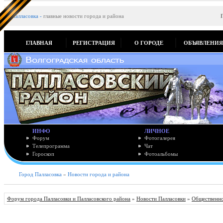
Палласовка
-
главные новости города и района
ГЛАВНАЯ
РЕГИСТРАЦИЯ
О ГОРОДЕ
ОБЪЯВЛЕНИ
ИНФО
ЛИЧНОЕ
Форум
Фотогалерея
Телепрограмма
Чат
Гороскоп
Фотоальбомы
Город Палласовка
»
Новости города и района
Форум города Палласовки и Палласовского района
»
Новости Палласовки
»
Общественно