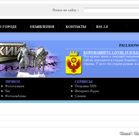
Поиск по сайту :
О ГОРОДЕ
ОБЪЯВЛЕНИЯ
КОНТАКТЫ
RSS 2.0
PALLASOWK
КОРОНАВИРУС COVID-19 В П
Что нужно знать о текущей пандеми
сейчас находится в стадии борьбы с
страны. У всех эта стадия разная: в к
ЛИЧНОЕ
СЕРВИСЫ
Фотогалерея
Отправка SMS
Чат
Интернет-Радио
Фотоальбомы
Сонник
[Поиск]
|
[П