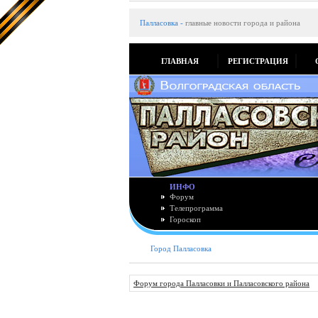
Палласовка
-
главные новости города и района
ГЛАВНАЯ
РЕГИСТРАЦИЯ
ИНФО
Форум
Телепрограмма
Гороскоп
Город Палласовка
Форум города Палласовки и Палласовского района