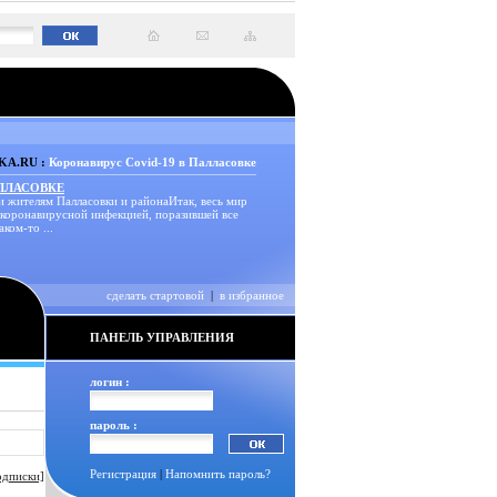
A.RU :
Коронавирус Covid-19 в Палласовке
АЛЛАСОВКЕ
и жителям Палласовки и районаИтак, весь мир
 коронавирусной инфекцией, поразившей все
аком-то ...
сделать стартовой
|
в избранное
ПАНЕЛЬ УПРАВЛЕНИЯ
логин :
пароль :
Регистрация
|
Напомнить пароль?
одписки]