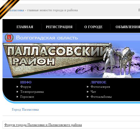
Палласовка
-
главные новости города и района
ГЛАВНАЯ
РЕГИСТРАЦИЯ
О ГОРОДЕ
ОБЪЯВЛЕНИ
ИНФО
ЛИЧНОЕ
Форум
Фотогалерея
Телепрограмма
Чат
Гороскоп
Фотоальбомы
Город Палласовка
Форум города Палласовки и Палласовского района