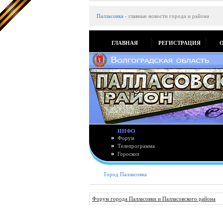
Палласовка
-
главные новости города и района
ГЛАВНАЯ
РЕГИСТРАЦИЯ
ИНФО
Форум
Телепрограмма
Гороскоп
Город Палласовка
Форум города Палласовки и Палласовского района