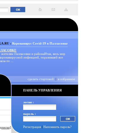
A.RU :
Коронавирус Covid-19 в Палласовке
ЛЛАСОВКЕ
 жителям Палласовки и районаИтак, весь мир
 коронавирусной инфекцией, поразившей все
ком-то ...
сделать стартовой
|
в избранное
ПАНЕЛЬ УПРАВЛЕНИЯ
логин :
пароль :
Регистрация
|
Напомнить пароль?
дписки]