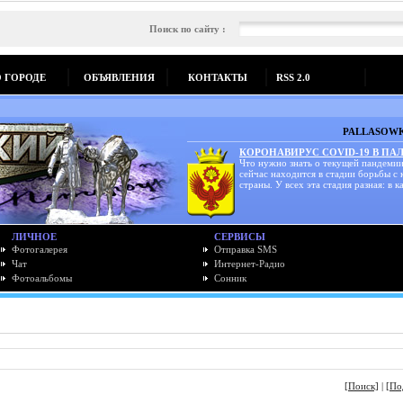
Поиск по сайту :
О ГОРОДЕ
ОБЪЯВЛЕНИЯ
КОНТАКТЫ
RSS 2.0
PALLASOWK
КОРОНАВИРУС COVID-19 В ПА
Что нужно знать о текущей пандемии
сейчас находится в стадии борьбы с
страны. У всех эта стадия разная: в ка
ЛИЧНОЕ
СЕРВИСЫ
Фотогалерея
Отправка SMS
Чат
Интернет-Радио
Фотоальбомы
Сонник
[Поиск]
|
[По