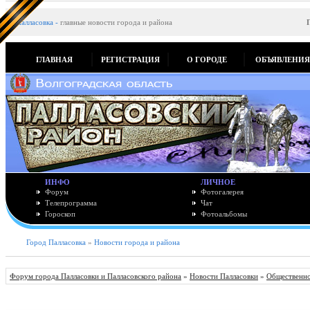
Палласовка
-
главные новости города и района
ГЛАВНАЯ
РЕГИСТРАЦИЯ
О ГОРОДЕ
ОБЪЯВЛЕНИ
ИНФО
ЛИЧНОЕ
Форум
Фотогалерея
Телепрограмма
Чат
Гороскоп
Фотоальбомы
Город Палласовка
»
Новости города и района
Форум города Палласовки и Палласовского района
»
Новости Палласовки
»
Общественно