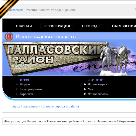
Палласовка
-
главные новости города и района
ГЛАВНАЯ
РЕГИСТРАЦИЯ
О ГОРОДЕ
ОБЪЯВЛЕНИ
ИНФО
ЛИЧНОЕ
Форум
Фотогалерея
Телепрограмма
Чат
Гороскоп
Фотоальбомы
Город Палласовка
»
Новости города и района
Форум города Палласовки и Палласовского района
»
Новости Палласовки
»
Общественно