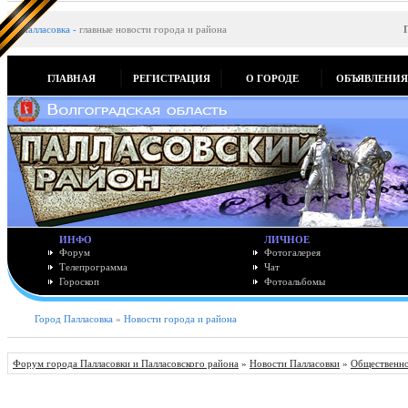
Палласовка
-
главные новости города и района
ГЛАВНАЯ
РЕГИСТРАЦИЯ
О ГОРОДЕ
ОБЪЯВЛЕНИ
ИНФО
ЛИЧНОЕ
Форум
Фотогалерея
Телепрограмма
Чат
Гороскоп
Фотоальбомы
Город Палласовка
»
Новости города и района
Форум города Палласовки и Палласовского района
»
Новости Палласовки
»
Общественно