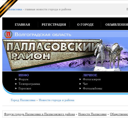
Палласовка
-
главные новости города и района
ГЛАВНАЯ
РЕГИСТРАЦИЯ
О ГОРОДЕ
ОБЪЯВЛЕНИ
ИНФО
ЛИЧНОЕ
Форум
Фотогалерея
Телепрограмма
Чат
Гороскоп
Фотоальбомы
Город Палласовка
»
Новости города и района
Форум города Палласовки и Палласовского района
»
Новости Палласовки
»
Общественно