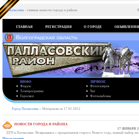
Палласовка
-
главные новости города и района
ГЛАВНАЯ
РЕГИСТРАЦИЯ
О ГОРОДЕ
ОБЪЯВЛЕНИ
ИНФО
ЛИЧНОЕ
Форум
Фотогалерея
Телепрограмма
Чат
Гороскоп
Фотоальбомы
Город Палласовка
» Материалы за 17.01.2012
НОВОСТИ ГОРОДА И РАЙОНА
17 ЯНВАРЯ 2
ДТП в Палласовке. Возвращаясь с празднования старого Нового года, пьяный майор по
Продолжение..