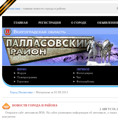
Палласовка
-
главные новости города и района
ГЛАВНАЯ
РЕГИСТРАЦИЯ
О ГОРОДЕ
ОБЪЯВЛЕНИ
ИНФО
ЛИЧНОЕ
Форум
Фотогалерея
Телепрограмма
Чат
Гороскоп
Фотоальбомы
Город Палласовка
» Материалы за 02.08.2011
НОВОСТИ ГОРОДА И РАЙОНА
2 АВГУСТА 2
Открылся сайт автошколы ВОА. На сайте размещена информация об автошколе, а также 
курсантам.