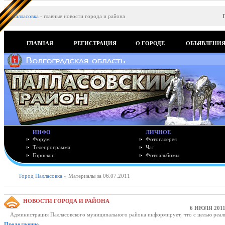
Палласовка
-
главные новости города и района
ГЛАВНАЯ
РЕГИСТРАЦИЯ
О ГОРОДЕ
ОБЪЯВЛЕНИ
ИНФО
ЛИЧНОЕ
Форум
Фотогалерея
Телепрограмма
Чат
Гороскоп
Фотоальбомы
Город Палласовка
» Материалы за 06.07.2011
НОВОСТИ ГОРОДА И РАЙОНА
6 ИЮЛЯ 2011
Администрация Палласовского муниципального района информирует, что с целью реал
Продолжение..