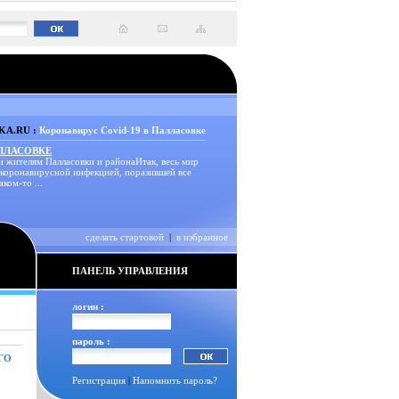
A.RU :
Коронавирус Covid-19 в Палласовке
АЛЛАСОВКЕ
и жителям Палласовки и районаИтак, весь мир
 коронавирусной инфекцией, поразившей все
аком-то ...
сделать стартовой
|
в избранное
ПАНЕЛЬ УПРАВЛЕНИЯ
логин :
пароль :
ГО
Регистрация
|
Напомнить пароль?