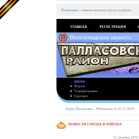
Палласовка
-
главные новости города и района
ГЛАВНАЯ
РЕГИСТРАЦИЯ
ИНФО
Форум
Телепрограмма
Гороскоп
Город Палласовка
» Материалы за 20.12.2010
НОВОСТИ ГОРОДА И РАЙОНА
22 декабря 2010 