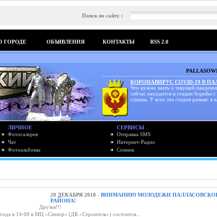
Поиск по сайту :
О ГОРОДЕ
ОБЪЯВЛЕНИЯ
КОНТАКТЫ
RSS 2.0
PALLASOWK
КОРОНАВИРУС COVID-19 В П
Что нужно знать о текущей пандеми
сейчас находится в стадии борьбы с
страны. У всех эта стадия разная: в к
ЛИЧНОЕ
СЕРВИСЫ
Фотогалерея
Отправка SMS
Чат
Интернет-Радио
Фотоальбомы
Сонник
20 ДЕКАБРЯ 2010 -
ВНИМАНИЮ МОЛОДЕЖИ ПАЛЛАСОВСКО
РАЙОНА!
Друзья!!!
года в 14-00 в МЦ «Спектр» (ДК «Строитель») состоится...