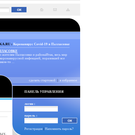
A.RU :
Коронавирус Covid-19 в Палласовке
АЛЛАСОВКЕ
и жителям Палласовки и районаИтак, весь мир
 коронавирусной инфекцией, поразившей все
аком-то ...
сделать стартовой
|
в избранное
ПАНЕЛЬ УПРАВЛЕНИЯ
логин :
пароль :
Регистрация
|
Напомнить пароль?
ЫХ,