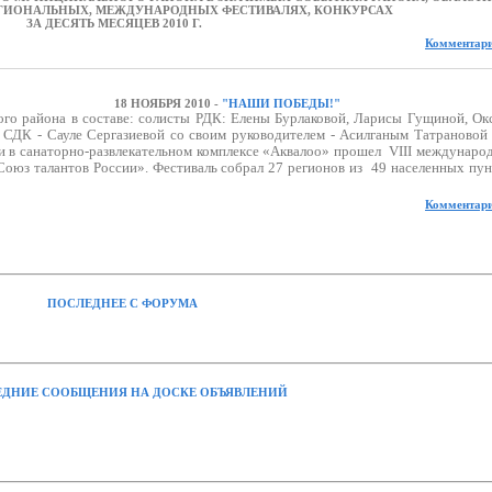
ЕГИОНАЛЬНЫХ, МЕЖДУНАРОДНЫХ
ФЕСТИВАЛЯХ, КОНКУРСАХ
ЗА ДЕСЯТЬ МЕСЯЦЕВ 2010 Г.
Комментари
18 НОЯБРЯ 2010 -
"НАШИ ПОБЕДЫ!"
ого района в составе: солисты РДК: Елены Бурлаковой, Ларисы Гущиной, Ок
 СДК - Сауле Сергазиевой со своим руководителем - Асилганым Татрановой
чи в санаторно-развлекательном комплексе «Аквалоо» прошел
VIII междунаро
Союз талантов России». Фестиваль
собрал 27 регионов из
49 населенных пун
Комментари
ПОСЛЕДНЕЕ С ФОРУМА
ДНИЕ СООБЩЕНИЯ НА ДОСКЕ ОБЪЯВЛЕНИЙ