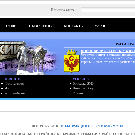
Поиск по сайту :
О ГОРОДЕ
ОБЪЯВЛЕНИЯ
КОНТАКТЫ
RSS 2.0
PALLASOWK
КОРОНАВИРУС COVID-19 В П
Что нужно знать о текущей пандеми
сейчас находится в стадии борьбы с
страны. У всех эта стадия разная: в к
ЛИЧНОЕ
СЕРВИСЫ
Фотогалерея
Отправка SMS
Чат
Интернет-Радио
Фотоальбомы
Сонник
18 НОЯБРЯ 2010 -
ИНФОРМАЦИЯ О ФЕСТИВАЛЯХ 2010
О МУНИЦИПАЛЬНОГО РАЙОНА В ЗНАЧИМЫХ СОБЫТИЯХ РАЙОНА, ОБЛАСТН