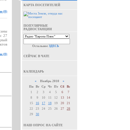
КАРТА ПОСЕТИТЕЛЕЙ
и (0)
ПОПУЛЯРНЫЕ
РАДИОСТАНЦИИ
саны
 с
27
дный
ктов
Остальное
ЗДЕСЬ
и (0)
СЕЙЧАС В ЧАТЕ
КАЛЕНДАРЬ
«
Ноябрь 2010
»
Пн
Вт
Ср
Чт
Пт
Сб
Вс
1
2
3
4
5
6
7
8
9
10
11
12
13
14
15
16
17
18
19
20
21
22
23
24
25
26
27
28
29
30
НАШ ОПРОС НА САЙТЕ