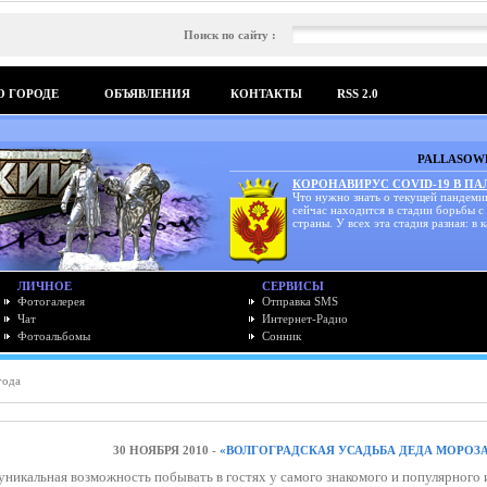
Поиск по сайту :
О ГОРОДЕ
ОБЪЯВЛЕНИЯ
КОНТАКТЫ
RSS 2.0
PALLASOWK
КОРОНАВИРУС COVID-19 В П
Что нужно знать о текущей пандеми
сейчас находится в стадии борьбы с
страны. У всех эта стадия разная: в к
ЛИЧНОЕ
СЕРВИСЫ
Фотогалерея
Отправка SMS
Чат
Интернет-Радио
Фотоальбомы
Сонник
года
30 НОЯБРЯ 2010 -
«ВОЛГОГРАДСКАЯ УСАДЬБА ДЕДА МОРОЗ
уникальная возможность побывать в гостях у самого знакомого и популярного 