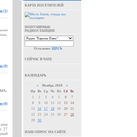
КАРТА ПОСЕТИТЕЛЕЙ
и (1)
ПОПУЛЯРНЫЕ
дения
РАДИОСТАНЦИИ
нных,
Остальное
ЗДЕСЬ
СЕЙЧАС В ЧАТЕ
и (0)
КАЛЕНДАРЬ
«
Ноябрь 2010
»
ЫХ,
Пн
Вт
Ср
Чт
Пт
Сб
Вс
1
2
3
4
5
6
7
8
9
10
11
12
13
14
и (0)
15
16
17
18
19
20
21
22
23
24
25
26
27
28
29
30
саны
 с
27
НАШ ОПРОС НА САЙТЕ
дный