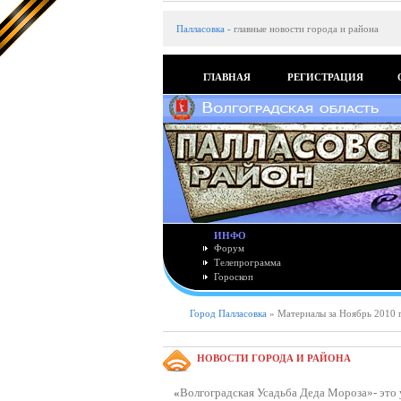
Палласовка
-
главные новости города и района
ГЛАВНАЯ
РЕГИСТРАЦИЯ
ИНФО
Форум
Телепрограмма
Гороскоп
Город Палласовка
» Материалы за Ноябрь 2010 
НОВОСТИ ГОРОДА И РАЙОНА
«
Волгоградская Усадьба Деда Мороза»- это 