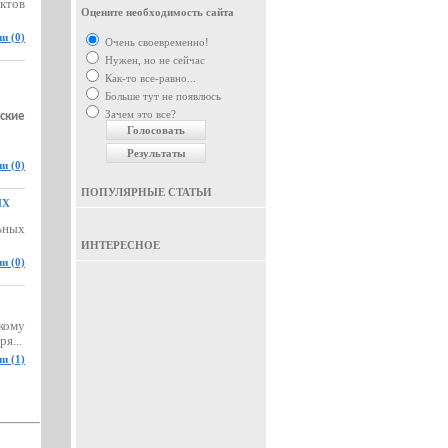
ктов
Оцените необходимость сайта
и (0)
Очень своевременно!
Нужен, но не сейчас
Как-то все-равно...
Больше тут не появлюсь
Зачем это все?
ские
и (0)
ПОПУЛЯРНЫЕ СТАТЬИ
ЫХ
ьных
ИНТЕРЕСНОЕ
и (0)
кому
я...
и (1)