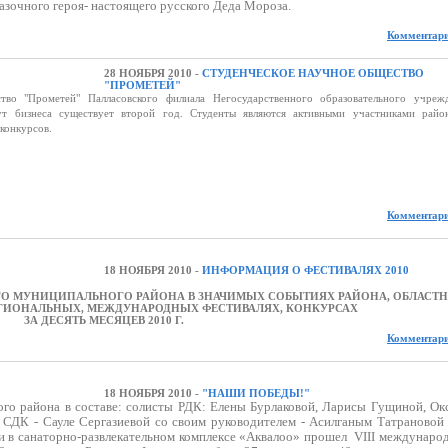
казочного героя- настоящего русского Деда Мороза.
Комментари
28 НОЯБРЯ 2010 -
СТУДЕНЧЕСКОЕ НАУЧНОЕ ОБЩЕСТВО
"ПРОМЕТЕЙ"
рометей" Палласовского филиала Негосударственного образовательного учреж
ут бизнеса существует второй год. Студенты являются активными участниками райо
конкурсов.
Комментари
18 НОЯБРЯ 2010 -
ИНФОРМАЦИЯ О ФЕСТИВАЛЯХ 2010
О МУНИЦИПАЛЬНОГО РАЙОНА В ЗНАЧИМЫХ СОБЫТИЯХ РАЙОНА, ОБЛАСТН
ЕГИОНАЛЬНЫХ, МЕЖДУНАРОДНЫХ
ФЕСТИВАЛЯХ, КОНКУРСАХ
ЗА ДЕСЯТЬ МЕСЯЦЕВ 2010 Г.
Комментари
18 НОЯБРЯ 2010 -
"НАШИ ПОБЕДЫ!"
ого района в составе: солисты РДК: Елены Бурлаковой, Ларисы Гущиной, Ок
 СДК - Сауле Сергазиевой со своим руководителем - Асилганым Татрановой
чи в санаторно-развлекательном комплексе «Аквалоо» прошел
VIII междунаро