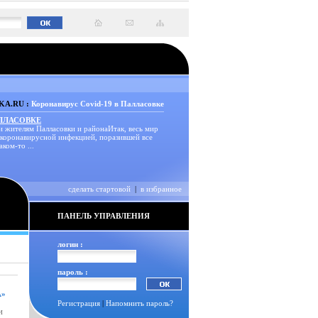
A.RU :
Коронавирус Covid-19 в Палласовке
АЛЛАСОВКЕ
и жителям Палласовки и районаИтак, весь мир
 коронавирусной инфекцией, поразившей все
аком-то ...
сделать стартовой
|
в избранное
ПАНЕЛЬ УПРАВЛЕНИЯ
логин :
пароль :
А»
Регистрация
|
Напомнить пароль?
и