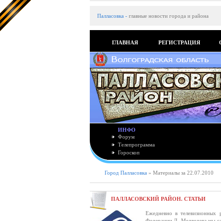
Палласовка
-
главные новости города и района
ГЛАВНАЯ
РЕГИСТРАЦИЯ
ИНФО
Форум
Телепрограмма
Гороскоп
Город Палласовка
» Материалы за 22.07.2010
ПАЛЛАСОВСКИЙ РАЙОН. СТАТЬИ
Ежедневно в телевизионных 
Федерации Д. Медведева мы сл