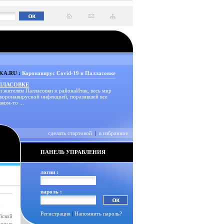
A.RU :
Коронавирус Covid-19 в Палласовке
АЛЛАСОВКЕ
и жителям Палласовки и районаИтак, весь мир
 коронавирусной инфекцией, поразившей все
аком-то ...
сделать стартовой
|
в избранное
ПАНЕЛЬ УПРАВЛЕНИЯ
логин :
пароль :
И
Регистрация
|
Напомнить пароль?
йской
онные