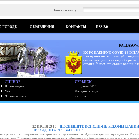
Поиск по сайту :
О ГОРОДЕ
ОБЪЯВЛЕНИЯ
КОНТАКТЫ
RSS 2.0
PALLASOWK
КОРОНАВИРУС COVID-19 В П
Что нужно знать о текущей пандеми
сейчас находится в стадии борьбы с
страны. У всех эта стадия разная: в к
ЛИЧНОЕ
СЕРВИСЫ
Фотогалерея
Отправка SMS
Чат
Интернет-Радио
Фотоальбомы
Сонник
22 ИЮЛЯ 2010 -
НЕ СПЕШИТЕ ИСПОЛНЯТЬ РЕКОМЕНДАЦИ
ПРЕЗИДЕНТА. ЧРЕВАТО ЭТО!
репортажах и очерковых материалах о деятельности Администрации президента Росси
ышим, как Дмитрий Анатольевич призывает обширнее и эффективнее использовать электр