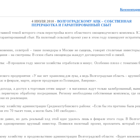
Комментарии
4 ИЮЛЯ 2010 -
ВОЛГОГРАДСКОМУ АПК – СОБСТВЕННАЯ
ПЕРЕРАБОТКА И ГАРАНТИРОВАННЫЙ СБЫТ
главной темой которого стала перестройка всего областного овощеводческого комплекса. К
гарантированный сбыт. На пилотный сельский проект уже в этом году планируют истратит
кновению, селитрой – такие помидоры в Москве не сыщешь, говорят столичные инвесторы
щания – на смотрины. В сезон сбыта овощеводы жаждут договоренностей и связей.
ства: «В прошлом году многие хозяйства отработали в минус. Особенно плохо с томатами 
ского предприятия: «У нас нет хранилищ для лука, а ведь Волгоградская область – крупн
нас в феврале, марте, апреле продукция из Голландии, Америки».
дохода, а доступ к торговым сетям закрыт – в магазинах ждут только калиброванный, вы
ь первичную обработку посредникам. Региону необходимы собственные комплексы, где о
оки их реализации.
кому хозяйству администрации Среднеахтубинского района: «Если бы эта причина была ре
я это 70 тысяч тонн, а могло быть 140 свободно».
и давно, но дать реальный ход этой идее удалось лишь в феврале этого года. В Волго
и одновременно крупный инвестор. Появился пилотный проект, проплатить который го
скому хозяйству и продовольствию администрации Волгоградской области: «Будет вложен