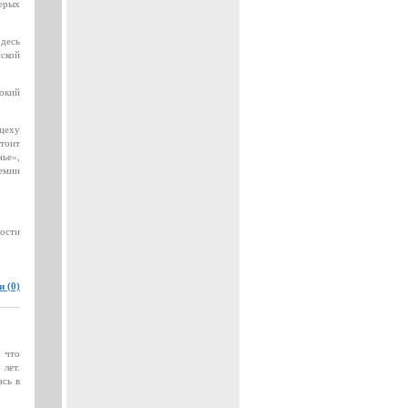
ерых
Здесь
йской
окий
 цеху
стоит
ье»,
ремии
ности
 (0)
, что
 лет.
ась в