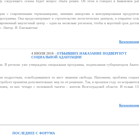
лу следующего сезона будет вопрос сбыта решен. Об этом я говорил в Быковском рай
рки с современными термокамерами, линиями заморозки и консервирования продуктов
программы. Она предусматривает и строительство логистических центров, и открытие сел
овременный закупочный центр – один на несколько регионов, чтобы в короткий срок доста
. /Автор: И. Емельянчик/
Комментарии
4 ИЮЛЯ 2010 -
ОТБЫВШИХ НАКАЗАНИЕ ПОДВЕРГНУТ
СОЦИАЛЬНОЙ АДАПТАЦИИ
ии. В регионе уже утверждена специальная программа, подписанная губернатором Анато
им подросткам, освободившимся из мест лишения свободы. Напомним, проблема социал
и требует принятия дополнительных мер по её решению. Так, в прошлом году из исправите
овек, из них четыре с половиной тысячи – жители Волгоградской области. И только 1
Комментарии
ПОСЛЕДНЕЕ С ФОРУМА