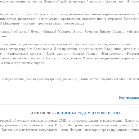
оялась церемония вручения Всероссийской литературной премии «Сталинград». Из четв
бравшиеся то и дело, обходясь без отчеств, называют виновников торжества по именам. 
ководитель писательской региональной организации, оглашает имена лауреатов Всеросси
й Михеенков – москвич, трое остальных – волгоградцы.
оградской областной Думы: «Николай Мазанов, Виктор Семенов, Виктор Паршин, чей выс
ссии».
изведения, но до передачи на утверждение в Союз писателей России, именно коллеги по
лад в литературу был более весом. И их признание дорогого стоит. Итак, книги, которые 
», «Разноцветные холсты», «Цвет радости»; Виктор Паршин «Благодетель», «Гостеван
оман с нечаянным веком», «Поэзия, проза, графика». В ответ на поздравления лауреаты п
, о своем героическом городе.
а не перехвалишь, но это дает внутреннее движение, чтобы честно служить изящной словес
Комментарии
4 ИЮЛЯ 2010 -
ШПИОНКА РОДОМ ИЗ ВОЛГОГРАДА
 который обсуждают сегодня мировые СМИ, с интересом следят и волгоградцы. Известно
дозреваемых в шпионаже в пользу России. Им грозит тюремное заключение сроком до 25
. Так вот одна из главных фигуранток – Анна Чапман – некоторое время проживала и учил