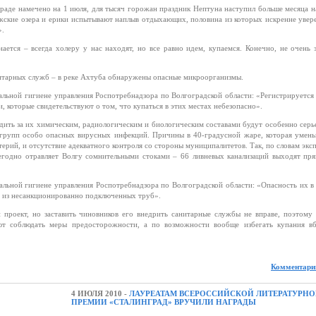
раде намечено на 1 июля, для тысяч горожан праздник Нептуна наступил больше месяца н
жские озера и ерики испытывают наплыв отдыхающих, половина из которых искренне увер
».
ается – всегда холеру у нас находят, но все равно идем, купаемся. Конечно, не очень 
нитарных служб – в реке Ахтуба обнаружены опасные микроорганизмы.
альной гигиене управления Роспотребнадзора по Волгоградской области: «Регистрируетс
 которые свидетельствуют о том, что купаться в этих местах небезопасно».
едить за их химическим, радиологическим и биологическим составами будут особенно серь
5 групп особо опасных вирусных инфекций. Причины в 40-градусной жаре, которая умен
ерий, и отсутствие адекватного контроля со стороны муниципалитетов. Так, по словам экс
егодно отравляет Волгу сомнительными стоками – 66 ливневых канализаций выходят пря
альной гигиене управления Роспотребнадзора по Волгоградской области: «Опасность их в
и из несанкционированно подключенных труб».
проект, но заставить чиновников его внедрить санитарные службы не вправе, поэтому 
 соблюдать меры предосторожности, а по возможности вообще избегать купания вб
Комментарии
4 ИЮЛЯ 2010 -
ЛАУРЕАТАМ ВСЕРОССИЙСКОЙ ЛИТЕРАТУРН
ПРЕМИИ «СТАЛИНГРАД» ВРУЧИЛИ НАГРАДЫ