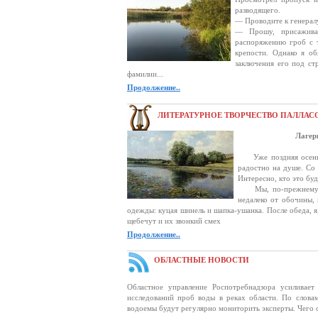
разводящего.
— Проводите к генерал
— Прошу, присаживай
распоряжению гроб с 
крепости. Однако я о
заключения его под ст
фамилии...
Продолжение..
ЛИТЕРАТУРНОЕ ТВОРЧЕСТВО ПАЛЛАС
Лагер
Уже поздняя осень. Д
радостно на душе. Со 
Интересно, кто это буд
Мы, по-прежнему, ра
недалеко от обочины, 
одежды: куцая шинель и шапка-ушанка. После обеда, я
щебечут и их звонкий смех
Продолжение..
ОБЛАСТНЫЕ НОВОСТИ
Областное управление Роспотребнадзора усиливает
исследований проб воды в реках области. По словам
водоемы будут регулярно мониторить эксперты. Чего 