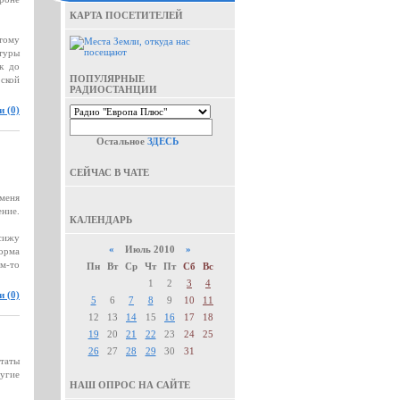
КАРТА ПОСЕТИТЕЛЕЙ
тому
туры
к до
ПОПУЛЯРНЫЕ
рской
РАДИОСТАНЦИИ
 (0)
Остальное
ЗДЕСЬ
СЕЙЧАС В ЧАТЕ
меня
ение.
КАЛЕНДАРЬ
сижу
«
Июль 2010
»
форма
ем-то
Пн
Вт
Ср
Чт
Пт
Сб
Вс
1
2
3
4
 (0)
5
6
7
8
9
10
11
12
13
14
15
16
17
18
19
20
21
22
23
24
25
26
27
28
29
30
31
таты
ругие
НАШ ОПРОС НА САЙТЕ