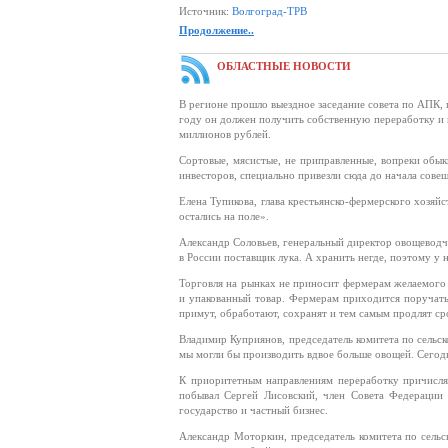
Источник:
Волгоград-ТРВ
Продолжение..
ОБЛАСТНЫЕ НОВОСТИ
В регионе прошло выездное заседание совета по АПК, 
году он должен получить собственную переработку и 
миллионов рублей.
Сортовые, мясистые, не приправленные, вопреки обы
инвесторов, специально привезли сюда до начала сове
Елена Тупикова, глава крестьянско-фермерского хозяй
остались на поле».
Александр Соловьев, генеральный директор овощеводче
в России поставщик лука. А хранить негде, поэтому у 
Торговля на рынках не приносит фермерам желаемого 
и упакованный товар. Фермерам приходится поручат
примут, обработают, сохранят и тем самым продлят ср
Владимир Куприянов, председатель комитета по сельс
мы могли бы производить вдвое больше овощей. Сегодн
К приоритетным направлениям переработку причислял
побывал Сергей Лисовский, член Совета Федерации 
государство и частный бизнес.
Александр Моторкин, председатель комитета по сель