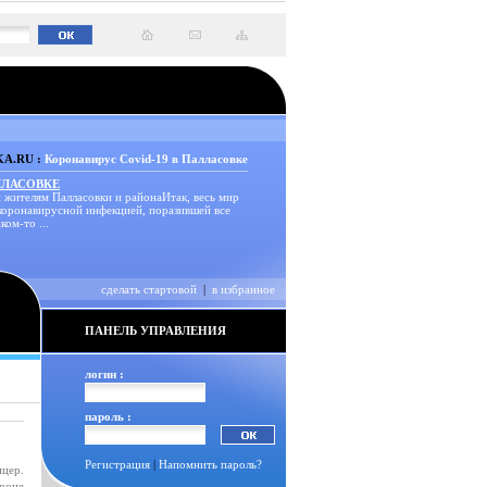
A.RU :
Коронавирус Covid-19 в Палласовке
ЛЛАСОВКЕ
 жителям Палласовки и районаИтак, весь мир
 коронавирусной инфекцией, поразившей все
ком-то ...
сделать стартовой
|
в избранное
ПАНЕЛЬ УПРАВЛЕНИЯ
логин :
пароль :
Регистрация
|
Напомнить пароль?
ицер.
роне