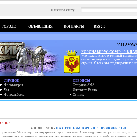
Поиск по сайту :
О ГОРОДЕ
ОБЪЯВЛЕНИЯ
КОНТАКТЫ
RSS 2.0
PALLASOWK
КОРОНАВИРУС COVID-19 В ПА
Что нужно знать о текущей пандемии
сейчас находится в стадии борьбы с
страны. У всех эта стадия разная: в ка
ЛИЧНОЕ
СЕРВИСЫ
Фотогалерея
Отправка SMS
Чат
Интернет-Радио
Фотоальбомы
Сонник
ОВЦЕВ
4 ИЮЛЯ 2010 -
НА СТЕПНОМ ТОРГУНЕ. ПРОДОЛЖЕНИЕ
управления Министерства внутренних дел Светлану Александровну встретил молодой оф
, сличив его с другими документами, кивком головы поманил к себе сидевшего в сто