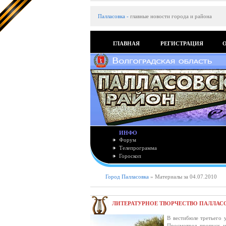
Палласовка
-
главные новости города и района
ГЛАВНАЯ
РЕГИСТРАЦИЯ
ИНФО
Форум
Телепрограмма
Гороскоп
Город Палласовка
» Материалы за 04.07.2010
ЛИТЕРАТУРНОЕ ТВОРЧЕСТВО ПАЛЛАС
В вестибюле третьего 
Просмотрел пропуск и