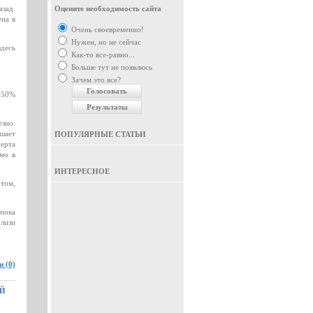
азад.
Оцените необходимость сайта
ена в
Очень своевременно!
Нужен, но не сейчас
здесь
Как-то все-равно...
Больше тут не появлюсь
Зачем это все?
я 50%
езно.
ьшает
ПОПУЛЯРНЫЕ СТАТЬИ
перта
мо в
ИНТЕРЕСНОЕ
 том,
пока
лизи
 (0)
ОЙ