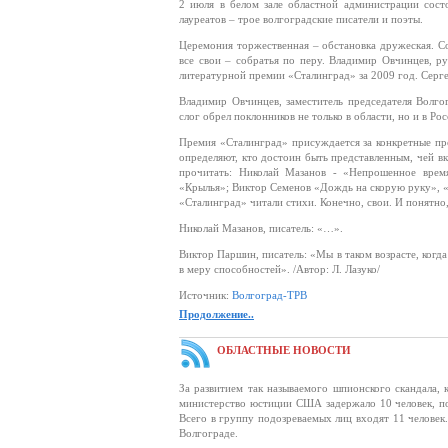
2 июля в белом зале областной администрации сост
лауреатов – трое волгоградские писатели и поэты.
Церемония торжественная – обстановка дружеская. Со
все свои – собратья по перу. Владимир Овчинцев, ру
литературной премии «Сталинград» за 2009 год. Серге
Владимир Овчинцев, заместитель председателя Волг
слог обрел поклонников не только в области, но и в Ро
Премия «Сталинград» присуждается за конкретные про
определяют, кто достоин быть представленным, чей вк
прочитать: Николай Мазанов - «Непрошенное время
«Крылья»; Виктор Семенов «Дождь на скорую руку», «Р
«Сталинград» читали стихи. Конечно, свои. И понятно
Николай Мазанов, писатель: «…».
Виктор Паршин, писатель: «Мы в таком возрасте, когд
в меру способностей». /Автор: Л. Лазуко/
Источник:
Волгоград-ТРВ
Продолжение..
ОБЛАСТНЫЕ НОВОСТИ
За развитием так называемого шпионского скандала,
министерство юстиции США задержало 10 человек, по
Всего в группу подозреваемых лиц входят 11 человек
Волгограде.