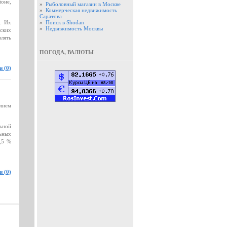
оне,
»
Рыболовный магазин в Москве
»
Коммерческая недвижимость
Саратова
. Их
»
Поиск в Shodan
»
Недвижимость Москвы
ьских
влять
ПОГОДА, ВАЛЮТЫ
 (0)
лием
ьной
льных
3,5 %
 (0)