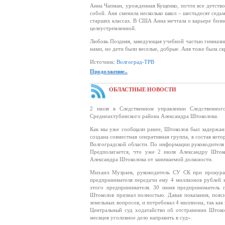
Анна Чапман, урожденная Кущенко, почти все детство 
собой. Аня сменила несколько школ – шестьдесят седь
старших классах. В США Анна мечтала о карьере бизне
целеустремленной.
Любовь Поздняя, заведующая учебной частью гимназии
нами, но дети были веселые, добрые. Аня тоже была скр
Источник:
Волгоград-ТРВ
Продолжение..
ОБЛАСТНЫЕ НОВОСТИ
2 июля в Следственном управлении Следственног
Среднеахтубинского района Александра Штоколова.
Как мы уже сообщали ранее, Штоколов был задержан 
создана совместная оперативная группа, в состав ко
Волгоградской области. По информации руководителя
Предполагается, что уже 2 июля Александру Штоко
Александра Штоколова от занимаемой должности.
Михаил Музраев, руководитель СУ СК при прокура
предпринимателя передачи ему 4 миллионов рублей з
этого предпринимателя. 30 июня предприниматель п
Штоколов признал полностью. Давая показания, пояс
земельных вопросов, и потребовал 4 миллиона, так как
Центральный суд ходатайство об отстранении Штоко
месяцев уголовное дело направить в суд».