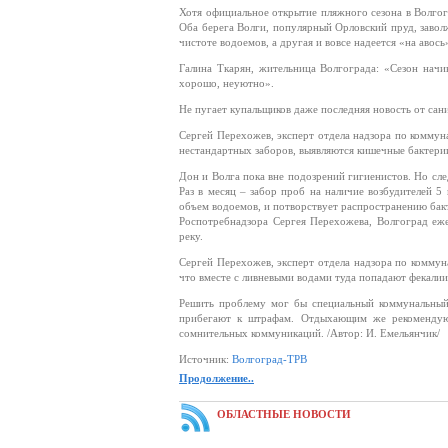
Хотя официальное открытие пляжного сезона в Волгог
Оба берега Волги, популярный Орловский пруд, завол
чистоте водоемов, а другая и вовсе надеется «на авось
Галина Ткарян, жительница Волгограда: «Сезон начин
хорошо, неуютно».
Не пугает купальщиков даже последняя новость от са
Сергей Перехожев, эксперт отдела надзора по коммун
нестандартных заборов, выявляются кишечные бактерии,
Дон и Волга пока вне подозрений гигиенистов. Но сл
Раз в месяц – забор проб на наличие возбудителей 
объем водоемов, и потворствует распространению бакт
Роспотребнадзора Сергея Перехожева, Волгоград еж
реку.
Сергей Перехожев, эксперт отдела надзора по коммун
что вместе с ливневыми водами туда попадают фекали
Решить проблему мог бы специальный коммунальный 
прибегают к штрафам. Отдыхающим же рекомендуют
сомнительных коммуникаций. /Автор: И. Емельянчик/
Источник:
Волгоград-ТРВ
Продолжение..
ОБЛАСТНЫЕ НОВОСТИ