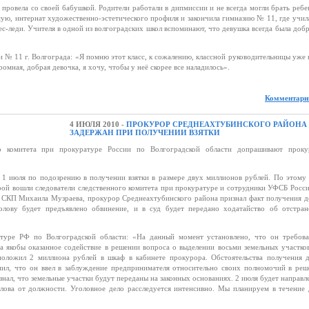
провела со своей бабушкой. Родители работали в дипмиссии и не всегда могли брать ребе
мую, интернат художественно-эстетического профиля и закончила гимназию № 11, где учил
с-леди. Учителя в одной из волгоградских школ вспоминают, что девушка всегда была доб
 № 11 г. Волгограда: «Я помню этот класс, к сожалению, классной руководительницы уже 
омная, добрая девочка, я хочу, чтобы у неё скорее все наладилось».
Комментарии
4 ИЮЛЯ 2010 -
ПРОКУРОР СРЕДНЕАХТУБИНСКОГО РАЙОНА
ЗАДЕРЖАН ПРИ ПОЛУЧЕНИИ ВЗЯТКИ
о комитета при прокуратуре России по Волгоградской области допрашивают проку
1 июля по подозрению в получении взятки в размере двух миллионов рублей. По этому
торой вошли следователи следственного комитета при прокуратуре и сотрудники УФСБ Росс
 СКП Михаила Музраева, прокурор Среднеахтубинского района признал факт получения д
лову будет предъявлено обвинение, и в суд будет передано ходатайство об отстран
туре РФ по Волгоградской области: «На данный момент установлено, что он требова
а якобы оказанное содействие в решении вопроса о выделении восьми земельных участко
оложил 2 миллиона рублей в шкаф в кабинете прокурора. Обстоятельства получения д
нил, что он ввел в заблуждение предпринимателя относительно своих полномочий в ре
 знал, что земельные участки будут переданы на законных основаниях. 2 июля будет направл
лова от должности. Уголовное дело расследуется интенсивно. Мы планируем в течение 