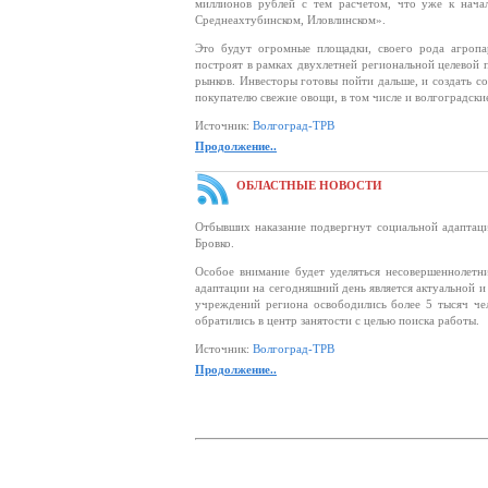
миллионов рублей с тем расчетом, что уже к нача
Среднеахтубинском, Иловлинском».
Это будут огромные площадки, своего рода агропа
построят в рамках двухлетней региональной целевой 
рынков. Инвесторы готовы пойти дальше, и создать с
покупателю свежие овощи, в том числе и волгоградские
Источник:
Волгоград-ТРВ
Продолжение..
ОБЛАСТНЫЕ НОВОСТИ
Отбывших наказание подвергнут социальной адаптац
Бровко.
Особое внимание будет уделяться несовершеннолетн
адаптации на сегодняшний день является актуальной 
учреждений региона освободились более 5 тысяч чел
обратились в центр занятости с целью поиска работы.
Источник:
Волгоград-ТРВ
Продолжение..