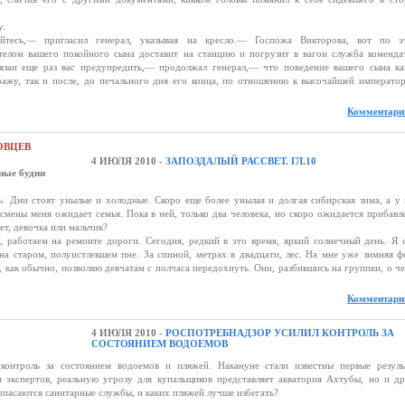
у.
тесь,— пригласил генерал, указывая на кресло.— Госпожа Викторова, вот по э
телом вашего покойного сына доставит на станцию и погрузит в вагон служба коменда
бязан еще раз вас предупредить,— продолжал генерал,— что поведение вашего сына ка
ражу, так и после, до печального дня его конца, по отношению к высочайшей императо
Комментарии
ОВЦЕВ
4 ИЮЛЯ 2010 -
ЗАПОЗДАЛЫЙ РАССВЕТ. ГЛ.10
ные будни
ни стоят унылые и холодные. Скоро еще более унылая и долгая сибирская зима, а у 
смены меня ожидает семья. Пока в ней, только два человека, но скоро ожидается прибавл
ет, девочка или мальчик?
ботаем на ремонте дороги. Сегодня, редкий в это время, яркий солнечный день. Я 
на старом, полуистлевшем пне. За спиной, метрах в двадцати, лес. На мне уже зимняя 
, как обычно, позволяю девчатам с полчаса передохнуть. Они, разбившись на группки, о ч
Комментарии
4 ИЮЛЯ 2010 -
РОСПОТРЕБНАДЗОР УСИЛИЛ КОНТРОЛЬ ЗА
СОСТОЯНИЕМ ВОДОЕМОВ
 контроль за состоянием водоемов и пляжей. Накануне стали известны первые резуль
 экспертов, реальную угрозу для купальщиков представляет акватория Ахтубы, но и д
опасаются санитарные службы, и каких пляжей лучше избегать?