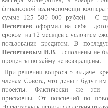
кассира кооператива, в ноябре 2
финансовой взаимопомощи кооперат
сумме 125 580 000 рублей. С це
Несветаев
оформил на себя догов
сроком на 12 месяцев с условием еж
пользование кредитом. В послед
Несветаевым И.В
. исполнены не б
проценты по займу не возвращены.
При решении вопроса о выдаче кре
членам Совета, что деньги будут и
проекты. Фактически же эти с
присвоены. От пояснений по пов
Несветаевы в период следствия отказ