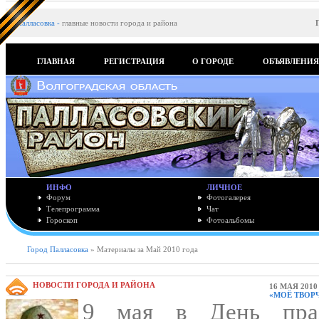
Палласовка
-
главные новости города и района
ГЛАВНАЯ
РЕГИСТРАЦИЯ
О ГОРОДЕ
ОБЪЯВЛЕНИ
ИНФО
ЛИЧНОЕ
Форум
Фотогалерея
Телепрограмма
Чат
Гороскоп
Фотоальбомы
Город Палласовка
» Материалы за Май 2010 года
НОВОСТИ ГОРОДА И РАЙОНА
16 МАЯ 2010
«МОЁ ТВОРЧ
9 мая в День праз